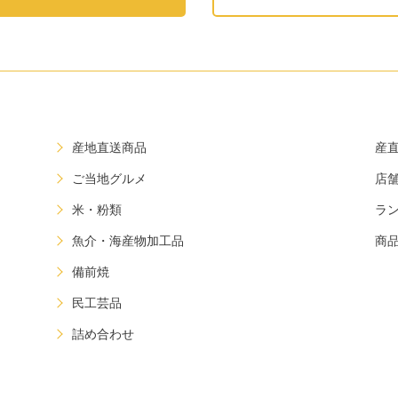
産地直送商品
産
ご当地グルメ
店
米・粉類
ラ
魚介・海産物加工品
商
備前焼
民工芸品
詰め合わせ