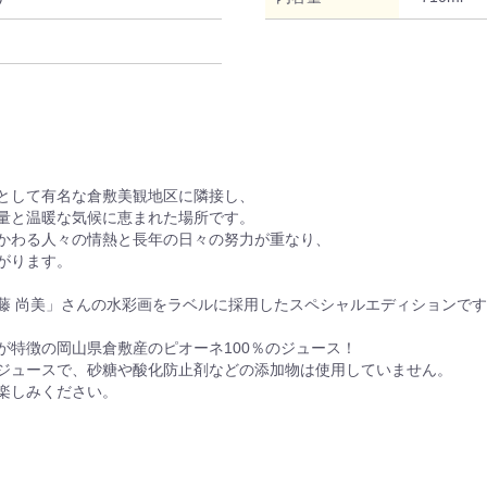
として有名な倉敷美観地区に隣接し、
量と温暖な気候に恵まれた場所です。
かわる人々の情熱と長年の日々の努力が重なり、
がります。
藤 尚美」さんの水彩画をラベルに採用したスペシャルエディションで
が特徴の岡山県倉敷産のピオーネ100％のジュース！
ジュースで、砂糖や酸化防止剤などの添加物は使用していません。
楽しみください。