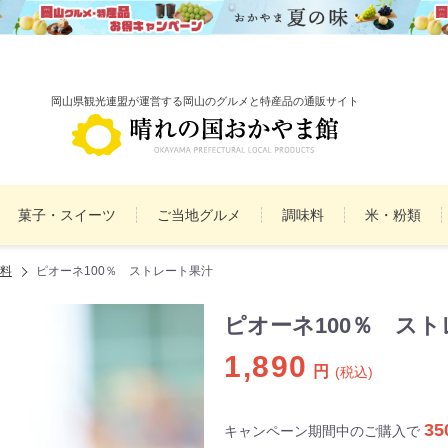
岡山県観光連盟が運営する岡山のグルメと特産品の通販サイト
菓子・スイーツ
ご当地グルメ
調味料
米・粉類
料
ピオーネ100％ ストレート果汁
備前焼
雑貨
民工芸品
まとめ買いセット
詰
ピオーネ100％ ス
1,890
円
(税込)
35
キャンペーン期間中のご購入で