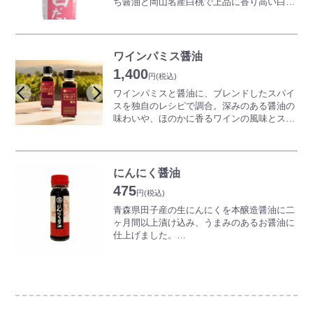
ち醤油と岡山名産白桃で上品に香り高い白桃
MBSラジオ「こんちわコンちゃんお昼です
白だししょうゆを造りました。
ょ!」で紹介されました!
約10倍にうすめるだけで京風の煮物やお吸
物、茶碗蒸し、だし巻き卵など美味しく、簡
単、きれいに仕上がります。
ワインパミス醤油
素材の風味を損なわずおいしさを引き出す濃
1,400
縮した白桃白だしです。お好みの濃さでお使
円
(税込)
い下さい。
ワインパミスと醤油に、ブレンドしたスパイ
スを独自のレシピで調合。深みのある醤油の
味わいや、ほのかに香るワインの風味とスパ
イスのアクセント。様々な料理の味をぐっと
引き立て、和食にはもちろん、洋食に最高に
合う醤油です。
にんにく醤油
※ワインパミスとは、ワインの醸造過程で使
475
用する葡萄を搾汁した後に残る果皮のことで
円
(税込)
す。
青森県田子産の生にんにくを本醸造醤油に二
ヶ月間以上漬け込み、うまみのあるお醤油に
仕上げました。
チャーハン、唐揚げ、カレーライスの隠し
味、野菜炒めカツオのお刺身のタレ等にお使
い下さい。