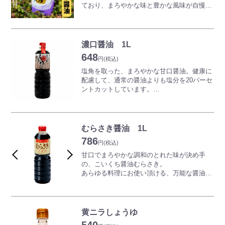
ており、まろやかな味と豊かな風味が自慢で
す。
濃口醤油 1L
648
円
(税込)
塩角を取った、まろやかな甘口醤油。健康に
配慮して、通常の醤油よりも塩分を20パーセ
ントカットしています。
塩角をとったまろやかな甘口。
九州地方の甘口醤油にも近い味で、コクのあ
る旨みは煮魚に最適で、煮炊き全般に使うの
に向いています。
むらさき醤油 1L
煮物や豆腐などの、毎日の料理にお使いくだ
786
さい。
円
(税込)
甘口でまろやかな調和のとれた味が決め手
の、こいくち醤油むらさき。
あらゆる料理にお使い頂ける、万能な醤油で
す。
黄ニラしょうゆ