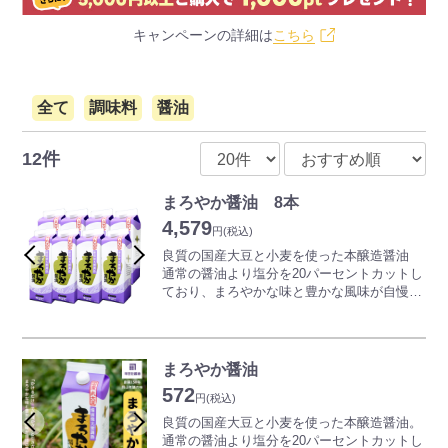
キャンペーンの詳細は
こちら
全て
調味料
醤油
12件
まろやか醤油 8本
4,579
円
(税込)
良質の国産大豆と小麦を使った本醸造醤油
通常の醤油より塩分を20パーセントカットし
ており、まろやかな味と豊かな風味が自慢で
す。
毎日の料理に欠かせない醤油をたっぷり8本
セットでお届けいたします。
まろやか醤油
572
円
(税込)
良質の国産大豆と小麦を使った本醸造醤油。
通常の醤油より塩分を20パーセントカットし