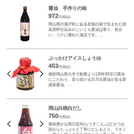
ゆず・だしつゆ・京風だし・甘露の4種類の
味から、お客様のお気に入りの味を見つけて
醤油 手作りの味
みてください！
972
円
(税込)
岡山県の瀬戸町にある老舗の蔵で生まれた国
産原料仕込みのこいくち醤油は香り、色合
い、コクに優れた逸品です。
口当たりの優しいまろやかな甘みと旨味があ
りキリッと引き締まった味、そして芳醇な香
りが特徴です。
毎日なくてはならないものだからこそ、こだ
ぶっかけアイスしょうゆ
わりを持って誠心誠意造っております。
453
創業百三十余年の心意気をご賞味ください。
円
(税込)
コクのあるこいくち醤油で、かけ醤油に最適
備前岡山西大寺で創業より130年間甘口醤油
です。
にこだわり、造り続ける日乃出醤油が造る新
感覚醤油。
バニラアイスに最適ですが、その他にも、わ
らびもち、プリン、トースト、ところてんな
ど色々とご使用いただけます。お醤油の独特
な香りとシロップや黒蜜、カルメラにもにた
岡山白桃白だし
濃厚な味わいはクセになること間違いなしで
750
す!
円
(税込)
新しくて懐かしい味のスイーツ醤油。和風メ
風味豊かな羅臼昆布(らうすこんぶ)とかつお
ープルシロップ感覚でお使い下さい。
節からたっぷりと丁寧にだしをとり、うすく