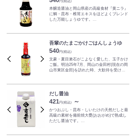
540
円
(税込)
本醸造醤油と岡山県産の高級食材『黄ニラ』
に鯛・昆布・椎茸エキスをほどよくブレンド
した万能しょうゆです。
黄ニラ独特の風味と甘い味があらゆるお料理
の味を引き立てます。
たまごかけごはん・かまたまうどん・だし巻
きたまごはもちろん、あらゆるたまご料理に
吾輩のたまごかけごはんしょうゆ
よく合います。
540
冷やっこ・湯豆腐などにはかけしょうゆとし
円
(税込)
てそのまま、2～3倍にうすめて豚しゃぶのた
文豪・夏目漱石がこよなく愛した、玉子かけ
れ・天つゆ・めんつゆとしてもおいしくお召
ご飯。明治25年7月、岡山の金田村(現在の岡
し上がりいただけます。
山市東区金田)を訪れた時、大歓待を受けた
また、お茶漬け・焼きそばなどの炒め物や和
地の醤油で召し上がれ。
風パスタなど様々なお料理の味付けに威力を
玉子かけご飯以外に冷奴、納豆、煮物に
発揮します。
2倍に薄めてぶっかけうどんに
ぜひ一度ご賞味ください。
3倍に薄めて天つゆ、そばつゆに
だし醤油
3倍以上に薄めればそうめんつゆや冷やしう
421
～
どんに
円
(税込)
お好みで調節してお使いいただけます。
かつおぶし・昆布・しいたけの天然だしと最
高級の素材を備前焼大甕(おおがめ)で熟成し
ただし醤油です。
ちょうどいいサイズで、お好みの量を調節で
きます。