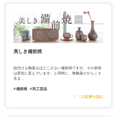
性豊かなぐい呑を集めて眺めるのも一興で
す。
※商品は一つひとつ手作りのため、色合いや
形が写真と異なります。詳しくはお問い合わ
せください。
美しき備前焼
絵付けも釉薬もほどこさない備前焼ですが、その表情
は変化に富んでいます。と同時に、無釉薬だからこそ
生ま...
備前焼
民工芸品
この記事を読む