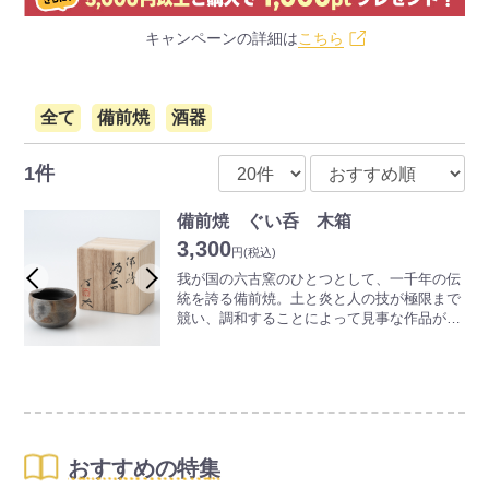
キャンペーンの詳細は
こちら
全て
備前焼
酒器
1件
備前焼 ぐい呑 木箱
3,300
円
(税込)
我が国の六古窯のひとつとして、一千年の伝
統を誇る備前焼。土と炎と人の技が極限まで
競い、調和することによって見事な作品が生
み出されていきます。一切釉薬（うわぐす
り）を用いず表現される、素朴でありながら
奥深い世界は備前焼ならではの魅力となって
います。
備前焼の器は、日本酒、焼酎などの味をまろ
やかにすると言われています。
また、ぐい呑や徳利等の酒器はコレクション
おすすめの特集
のアイテムとしても大変人気があります。個