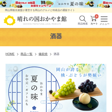
岡山県観光連盟が運営する岡山のグルメと特産品の通販サイト
0
商品検索
酒器
HOME
商品一覧
備前焼
酒器