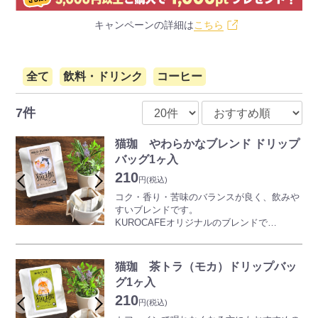
キャンペーンの詳細は
こちら
全て
飲料・ドリンク
コーヒー
7件
猫珈 やわらかなブレンド ドリップ
バッグ1ヶ入
210
円
(税込)
コク・香り・苦味のバランスが良く、飲みや
すいブレンドです。
KUROCAFEオリジナルのブレンドで
ブラックでももちろんおいしいのですが、ミ
ルクやお砂糖とも相性が良いので
気分に合わせてお楽しみ頂けます。
猫珈 茶トラ（モカ）ドリップバッ
グ1ヶ入
甘いスイーツと相性が良く、洋菓子だけでな
210
く和菓子と一緒にいただくのもおすすめで
円
(税込)
す。