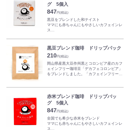
え、ココアのようにしてお召し上がりいただ
グ 5個入
売上の一部を寄付しています。
けます。
猫・犬の殺処分ゼロの社会を目指して
847
手軽においしく飲める黒豆珈琲をぜひお試し
円
(税込)
私たちにもできることで支援してまいりま
ください。
黒豆をブレンドした和テイスト
す。
ママにも赤ちゃんにもやさしいカフェインレ
ス
岡山県産ブランド黒大豆「作州黒」を丹念に
焙煎、黒豆の風味を引き出しコーヒー豆とブ
黒豆ブレンド珈琲 ドリップパック
レンド。大豆特有の甘みによるやわらかな味
210
わいで、酸味を感じにくいのも特徴。妊娠
円
(税込)
中・授乳中の方、体質的にカフェインを控え
岡山県産黒大豆作州黒とコロンビア産のカフ
ている方にもおすすめのカフェインレスコー
ェインフリー珈琲豆「デカフェコロンビア」
ヒーです。
をブレンドしました。「カフェインフリー」
だから、カフェインが苦手な方にも安心して
珈琲のカフェイン成分は、水でカフェインを
飲んでいただくことができます。
抜く「スイスウォーター方式」という製法を
用いています。
コロンビア産珈琲豆のコクと旨味をそのまま
赤米ブレンド珈琲 ドリップバッ
に、黒大豆特有の豊かな風味と甘さが加味さ
グ 5個入
れたカフェインフリーの“黒豆ブレンド珈
847
琲”です。
円
(税込)
1杯ずつ飲めるドリップバッグです。新鮮な
全国でも希少な赤米をブレンド
挽きたての豆を1杯ずつパックしました。カ
ママにも赤ちゃんにもやさしいカフェインレ
ップにのせてお湯を注ぐだけで手軽にお愉し
ス