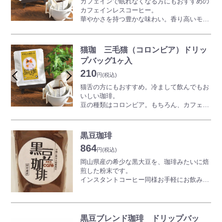
カフェインで眠れなくなる方にもおすすめの
カフェインレスコーヒー。
生豆生産国名：コロンビア、エチオピア、他
華やかさを持つ豊かな味わい。香り高いモ
※本品生産工場では大豆を使用した製品も製
カ。カフェインレスを感じさせないしっかり
造しています。
とした味を、手軽にドリップバッグで。ぜひ
＿＿＿＿＿＿＿＿＿＿
お楽しみください。
［猫珈×どうぶつ基金］
猫珈 三毛猫（コロンビア）ドリッ
KUROCAFEの猫珈の モカは香りを損なわ
KUROCAFEの「DECAF 猫珈」は
プバッグ1ヶ入
ないようにハイローストにしております。
公益財団法人どうぶつ基金様と提携。
210
円
(税込)
売上の一部を寄付しています。
原材料名／コーヒー豆（カフェインレス）
猫・犬の殺処分ゼロの社会を目指して
猫舌の方にもおすすめ。冷まして飲んでもお
（生豆生産国名 エチオピア）
私たちにもできることで支援してまいりま
いしい珈琲。
※本品生産工場では大豆を使用した製品も製
す。
豆の種類はコロンビア。もちろん、カフェイ
造しています。
ンレスです。
＿＿＿＿＿＿＿＿＿＿
味はローストナッツのような香ばしさとマイ
［猫珈×どうぶつ基金］
ルドなコクが特徴。
KUROCAFEの「DECAF 猫珈」は
黒豆珈琲
公益財団法人どうぶつ基金様と提携。
864
原材料名／コーヒー豆（カフェインレス）
円
(税込)
売上の一部を寄付しています。
（生豆生産国名 コロンビア）
猫・犬の殺処分ゼロの社会を目指して
岡山県産の希少な黒大豆を、珈琲みたいに焙
※本品生産工場では大豆を使用した製品も製
私たちにもできることで支援してまいりま
煎した粉末です。
造しています。
す。
インスタントコーヒー同様お手軽にお飲みい
＿＿＿＿＿＿＿＿＿＿
ただけ、原材料は黒大豆と小豆だけという、
カフェインなしの健康的なドリンクです。
［猫珈×どうぶつ基金］
お湯を注いでブラック・コーヒーのように、
KUROCAFEの「DECAF 猫珈」は公益財団法
また牛乳を注いでメープルシロップなどを加
黒豆ブレンド珈琲 ドリップバッ
人どうぶつ基金様と提携。