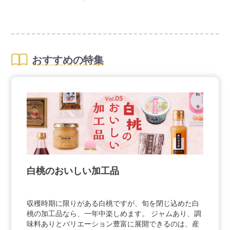
みいただけます。
全国でも希少な赤米産地、岡山県総社市産の
「あかおにもち」を丹念に焙煎。煎り玄米の
香りを引き出し、コーヒー豆とブレンドした
清涼感ある味わい。妊娠中・授乳中の方、体
質的にカフェインを控えている方にもおすす
おすすめの特集
めのカフェインレスコーヒーです。
白桃のおいしい加工品
収穫時期に限りがある白桃ですが、旬を閉じ込めた白
桃の加工品なら、一年中楽しめます。 ジャムあり、調
味料ありとバリエーション豊富に展開できるのは、産