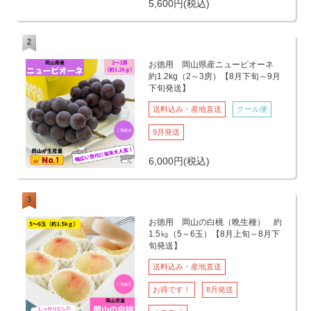
5,600
円
(税込)
お徳用 岡山県産ニューピオーネ
約1.2kg（2～3房）【8月下旬～9月
下旬発送】
送料込み・産地直送
クール便
9月発送
6,000
円
(税込)
お徳用 岡山の白桃（晩生種） 約
1.5㎏（5～6玉）【8月上旬～8月下
旬発送】
送料込み・産地直送
お得です！
8月発送