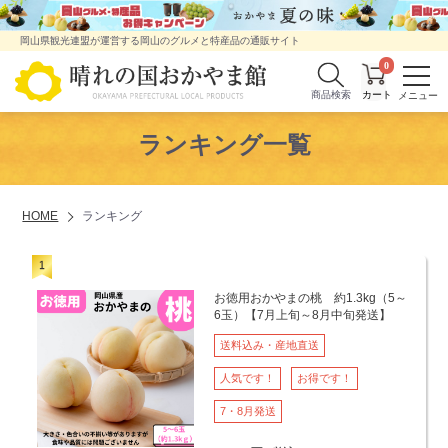
岡山県観光連盟が運営する岡山のグルメと特産品の通販サイト
0
商品検索
ランキング一覧
HOME
ランキング
お徳用おかやまの桃 約1.3kg（5～
6玉）【7月上旬～8月中旬発送】
送料込み・産地直送
人気です！
お得です！
7・8月発送