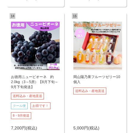
お徳用ニューピオーネ 約
岡山陽乃果フルーツゼリー10
2.0kg（3～5房）【8月下旬～
個入
9月下旬発送】
送料込み・産地直送
送料込み・産地直送
クール便
お得です！
8・9月発送
7,200
円
(税込)
5,000
円
(税込)