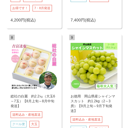
お得です！
7・8月発送
4,200
円
(税込)
7,400
円
(税込)
総社の白麗 約2.2㎏（大玉6
お徳用 岡山県産シャインマ
～7玉）【8月上旬～8月中旬
スカット 約1.2kg（2～3
発送】
房）【9月上旬～9月下旬発
送】
送料込み・産地直送
送料込み・産地直送
クール便
大玉