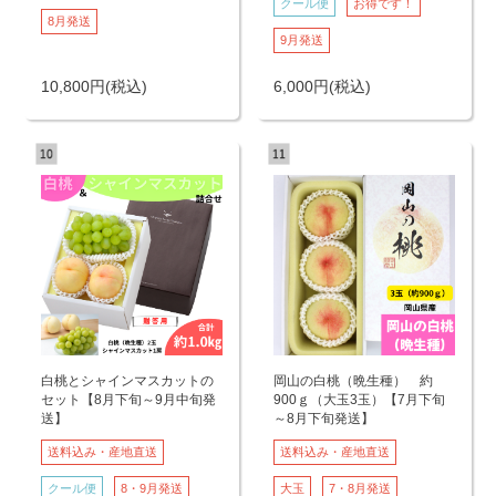
クール便
お得です！
8月発送
9月発送
10,800
円
(税込)
6,000
円
(税込)
白桃とシャインマスカットの
岡山の白桃（晩生種） 約
セット【8月下旬～9月中旬発
900ｇ（大玉3玉）【7月下旬
送】
～8月下旬発送】
送料込み・産地直送
送料込み・産地直送
クール便
8・9月発送
大玉
7・8月発送