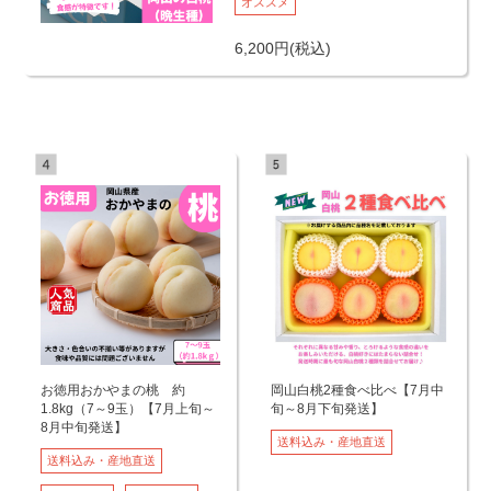
オススメ
6,200
円
(税込)
お徳用おかやまの桃 約
岡山白桃2種食べ比べ【7月中
1.8kg（7～9玉）【7月上旬～
旬～8月下旬発送】
8月中旬発送】
送料込み・産地直送
送料込み・産地直送