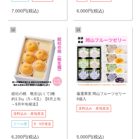
7,000
円
(税込)
6,000
円
(税込)
総社の桃 晩生(おくて)種
厳選果実 岡山フルーツゼリー
約1.3㎏（5～6玉）【8月上旬
6個入
～9月中旬発送】
送料込み・産地直送
送料込み・産地直送
クール便
8・9月発送
6,200
円
(税込)
5,000
円
(税込)