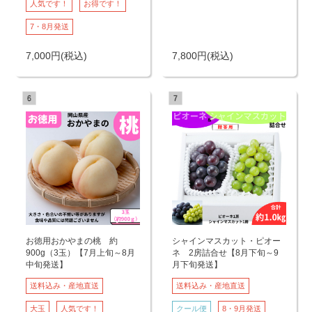
人気です！
お得です！
7・8月発送
7,000
円
(税込)
7,800
円
(税込)
お徳用おかやまの桃 約
シャインマスカット・ピオー
900g（3玉）【7月上旬～8月
ネ 2房詰合せ【8月下旬～9
中旬発送】
月下旬発送】
送料込み・産地直送
送料込み・産地直送
大玉
人気です！
クール便
8・9月発送