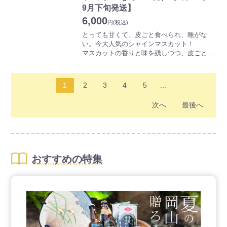
9月下旬発送】
6,000
円
(税込)
とっても甘くて、皮ごと食べられ、種がな
い。今大人気のシャインマスカット！
マスカットの香りと味を残しつつ、皮ごと食
べられ、しかも種がない、新しいぶどうで
す。粒をまるごと口にほおばれるため、口い
っぱいに濃厚な甘みと香りが広がります。
1
2
3
4
5
...
多少かたちはふぞろいですが、ご家庭でお楽
しみいただける人気商品です。
次へ
最後へ
おすすめの特集