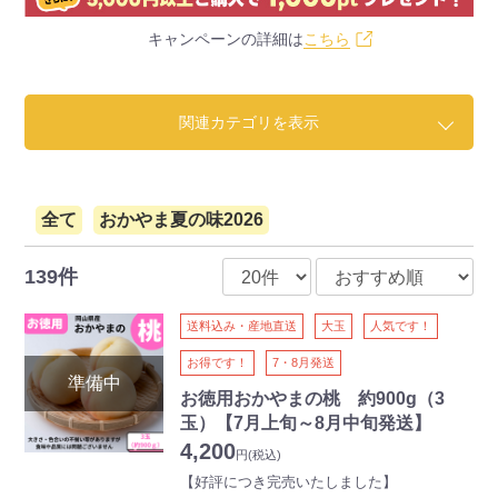
キャンペーンの詳細は
こちら
関連カテゴリを表示
全て
おかやま夏の味2026
139件
送料込み・産地直送
大玉
人気です！
お得です！
7・8月発送
お徳用おかやまの桃 約900g（3
玉）【7月上旬～8月中旬発送】
4,200
円
(税込)
【好評につき完売いたしました】