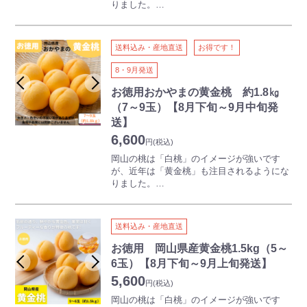
りました。
白桃より少し遅く出荷がはじまる「黄金桃」
は、その名のとおり鮮やかな黄金色、果実は
甘く、フルーティーな香りが特徴です。
送料込み・産地直送
お得です！
【ご注意】
8・9月発送
本商品は離島・沖縄県・北海道にはお届けで
きません
お徳用おかやまの黄金桃 約1.8㎏
本商品には熨斗をつけることができません
（7～9玉）【8月下旬～9月中旬発
送】
6,600
円
(税込)
岡山の桃は「白桃」のイメージが強いです
が、近年は「黄金桃」も注目されるようにな
りました。
白桃より少し遅く出荷がはじまる「黄金桃」
は、その名のとおり鮮やかな黄金色、果実は
甘く、フルーティーな香りが特徴です。
送料込み・産地直送
【ご注意】
お徳用 岡山県産黄金桃1.5kg（5～
本商品は離島・沖縄県・北海道にはお届けで
6玉）【8月下旬～9月上旬発送】
きません
5,600
本商品には熨斗をつけることができません
円
(税込)
岡山の桃は「白桃」のイメージが強いです