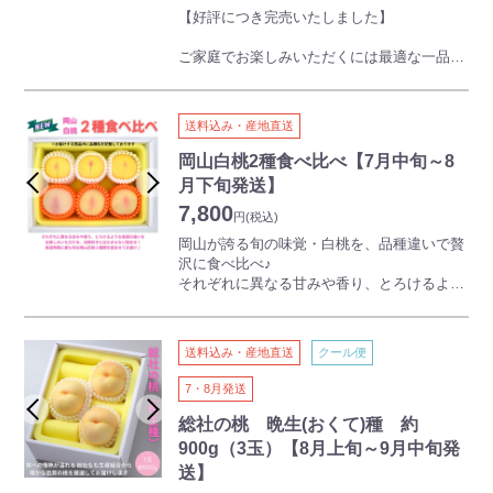
【ご注意】
【好評につき完売いたしました】
本商品は離島・沖縄県・北海道にはお届けで
きません
ご家庭でお楽しみいただくには最適な一品で
本商品には熨斗をつけることができません
す。
このボリュームでこの価格はご満足いただけ
ること間違いなし！
送料込み・産地直送
規格外品のため、到着後はお早めにお召し上
がりください。
岡山白桃2種食べ比べ【7月中旬～8
※お徳用商品のため、発送にお時間をいただ
月下旬発送】
く場合がございます。
7,800
円
(税込)
【ご注意】
岡山が誇る旬の味覚・白桃を、品種違いで贅
本商品は離島・沖縄県・北海道にはお届けで
沢に食べ比べ♪
きません
それぞれに異なる甘みや香り、とろけるよう
本商品には熨斗をつけることができません
な食感の違いをお楽しみいただける、
白桃好きにはたまらない詰合せです。
発送時期に最も旬な岡山白桃２種類を詰合せ
送料込み・産地直送
クール便
てお届けします！
7・8月発送
※品種はお選びいただけません。
※お届けする商品内に品種名を記載しており
総社の桃 晩生(おくて)種 約
ます。
900g（3玉）【8月上旬～9月中旬発
送】