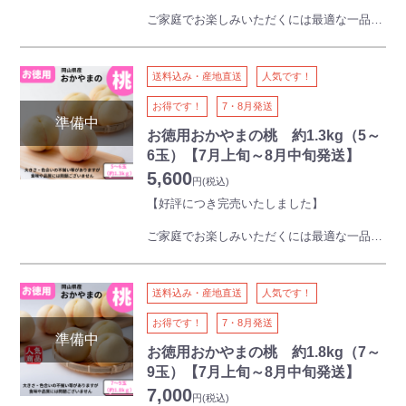
ご家庭でお楽しみいただくには最適な一品で
す。
このボリュームでこの価格はご満足いただけ
ること間違いなし！
送料込み・産地直送
人気です！
規格外品のため、到着後はお早めにお召し上
がりください。
お得です！
7・8月発送
※お徳用商品のため、発送にお時間をいただ
く場合がございます。
お徳用おかやまの桃 約1.3kg（5～
6玉）【7月上旬～8月中旬発送】
【ご注意】
5,600
本商品は離島・沖縄県・北海道にはお届けで
円
(税込)
きません
【好評につき完売いたしました】
本商品には熨斗をつけることができません
ご家庭でお楽しみいただくには最適な一品で
す。
ちょうどいい内容量で当館で販売している果
物のなかで一番の人気です。
送料込み・産地直送
人気です！
このボリュームでこの価格はご満足いただけ
ること間違いなし！
お得です！
7・8月発送
規格外品のため、到着後はお早めにお召し上
がりください。
お徳用おかやまの桃 約1.8kg（7～
※お徳用商品のため、発送にお時間をいただ
9玉）【7月上旬～8月中旬発送】
く場合がございます。
7,000
円
(税込)