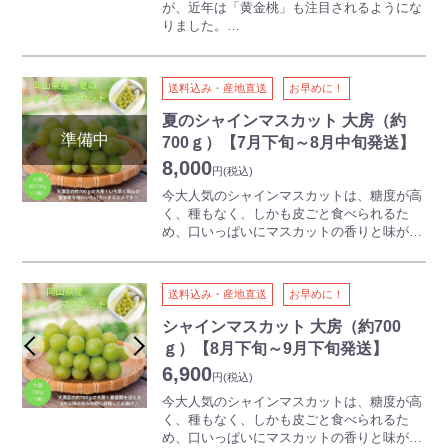
が、近年は「黄金桃」も注目されるようにな
りました。
白桃より少し遅く出荷がはじまる「黄金桃」
は、その名のとおり鮮やかな黄金色、果実は
甘くフルーティーな香りが特徴です。
送料込み・産地直送
お早めに！
黄肉種特有の濃厚な甘さとコクのある味わい
で、“まるでマンゴーのよう”と言われるほ
夏のシャインマスカット 大房（約
ど。
700ｇ）【7月下旬～8月中旬発送】
白桃とはひと味違った風味をお楽しみくださ
8,000
い!
円
(税込)
大きさや色合いの不揃い等がございますが食
今大人気のシャインマスカットは、糖度が高
味や品質には問題なく、ご家庭でお楽しみい
く、種もなく、しかも皮ごと食べられるた
ただける商品となっております。
め、口いっぱいにマスカットの香りと味が広
がります。
岡山は「晴れの国」と紹介されるほど、年間
岡山産のシャインマスカットは、安定したク
の降水量が少なく、日照時間が多く、気候温
オリティと美しいルックスに定評がありま
暖な地の利があります。
送料込み・産地直送
お早めに！
す。
また、県の南北には標高差があり、寒暖差が
シャインマスカット 大房（約700
大きな地域から温暖な地域など多岐に亘りま
【大粒で、色づき良好。甘みと酸味のバラン
ｇ）【8月下旬～9月下旬発送】
す。
スがとれた 岡山育ちの絶品ぶどう】
この豊かな自然の中で育まれた岡山の農産物
6,900
白桃と肩を並べ、岡山を代表する果物として
円
(税込)
の品質は高く、特に白桃は全国でも高い知名
有名なのが、多種多様なぶどうです。
今大人気のシャインマスカットは、糖度が高
度と生産量を誇ります。
色づきのよさ、高い糖度と適度な酸味、大粒
く、種もなく、しかも皮ごと食べられるた
一つひとつ手間ひまを惜しまずに育まれた高
の果実からあふれ出す果汁。
め、口いっぱいにマスカットの香りと味が広
品質なフルーツ、それが岡山のフルーツで
いずれのぶどうも質の高さが魅力で、その確