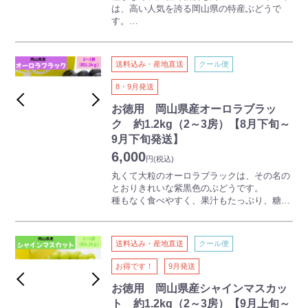
は、高い人気を誇る岡山県の特産ぶどうで
す。
味が濃く、皮ばなれもよいことから食べやす
く、子どもからご年配の方まで人気がありま
す。
送料込み・産地直送
クール便
形、色目がふぞろいですが、ご家庭でお楽し
みいただける人気商品です。
8・9月発送
お徳用 岡山県産オーロラブラッ
ク 約1.2kg（2～3房）【8月下旬～
9月下旬発送】
6,000
円
(税込)
丸くて大粒のオーロラブラックは、その名の
とおりきれいな紫黒色のぶどうです。
種もなく食べやすく、果汁もたっぷり、糖度
も高い、今人気急上昇中の比較的の新しい品
種です。
多少かたちはふぞろいですが、ご家庭でお楽
送料込み・産地直送
クール便
しみいただける人気商品です。
お得です！
9月発送
お徳用 岡山県産シャインマスカッ
ト 約1.2kg（2～3房）【9月上旬～