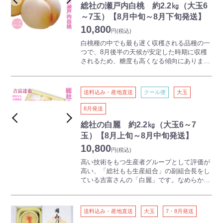
る」総社もも生産組合の心意気。適熟にこだ
総社の瀬戸内白桃 約2.2㎏（大玉6
わったブランド桃です。
～7玉）【8月中旬～8月下旬発送】
10,800
円
(税込)
白桃種の中でも最も遅く収穫される品種の一
つで、8月後半の天候が安定した時期に収穫
されるため、糖度も高くなる傾向にありま
す。
※佐伯亮太朗さんを中心とした「総社もも生
産組合」の桃をお届けします。
送料込み・産地直送
クール便
大玉
吉備路として有名な古代吉備文化発祥の地・
8月発送
総社市から、産地限定の桃をお届けします。
「お客様の気持ちになって美味しい桃を作
総社の白麗 約2.2㎏（大玉6～7
る」総社もも生産組合の心意気。適熟にこだ
玉）【8月上旬～8月中旬発送】
わったブランド桃です。
10,800
円
(税込)
高い技術をもつ生産者グループとして評価が
高い、「総社もも生産組合」の副組合長をし
ている吉富さんの「白麗」です。なめらかな
白い果皮で糖度も高く、人気のある品種のひ
とつです。
※吉富達也さんを中心とした「総社もも生産
送料込み・産地直送
大玉
7・8月発送
組合」の桃をお届けします。