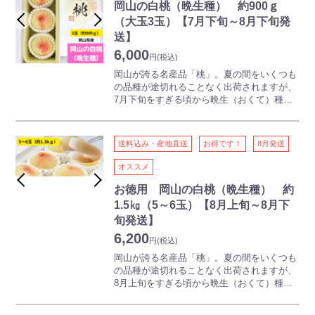
岡山の白桃（晩生種） 約900ｇ
吉備路として有名な古代吉備文化発祥の地・
（大玉3玉）【7月下旬～8月下旬発
総社市から、産地限定の桃をお届けします。
送】
「お客様の気持ちになって美味しい桃を作
6,000
る」総社もも生産組合の心意気。適熟にこだ
円
(税込)
わったブランド桃です。
岡山が誇る名産品「桃」。夏の間をいくつも
の品種が途切れることなく出荷されますが、
7月下旬をすぎる頃から晩生（おくて）種と
よばれる品種が収穫、出荷されます。
晩生種の品種には、おかやま夢白桃、白麗
（はくれい）、瀬戸内白桃などがあります
送料込み・産地直送
お得です！
8月発送
が、比較的大玉の果実でしっかりとした食感
が特徴です。天候が安定する時期のため、糖
オススメ
度があがりやすいのも人気の理由です。
大玉で食べ応えのあるギフト用白桃をぜひご
お徳用 岡山の白桃（晩生種） 約
賞味ください。
1.5㎏（5～6玉）【8月上旬～8月下
旬発送】
※品種はお選びいただけませんのでご了承く
6,200
ださい
円
(税込)
岡山が誇る名産品「桃」。夏の間をいくつも
の品種が途切れることなく出荷されますが、
8月上旬をすぎる頃から晩生（おくて）種と
よばれる品種が収穫、出荷されます。晩生種
の品種には、おかやま夢白桃、白麗（はくれ