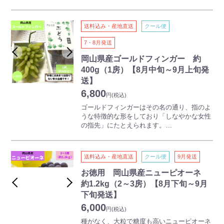
がります。
す。
かな味を求め全国から注文が相次ぐ岡山が誇
岡山産のシャインマスカットは、安定したク
この岡山自慢のフルーツをぜひご賞味くださ
る特産品です。
オリティと美しいルックスに定評がありま
い！
「岡山のぶどうは他とは違う」。そう言われ
送料込み・産地直送
クール便
す。
るゆえんは、温暖で台風などの災害も少ない
7・8月発送
気候風土に加え、明治の頃から先人達による
【大粒で、色づき良好。甘みと酸味のバラン
たゆまない努力と、常に革新されていく技術
スがとれた 岡山育ちの絶品ぶどう】
岡山県産ゴールドフィンガー 約
を今の世代の生産者たちが受け継いでいるか
白桃と肩を並べ、岡山を代表する果物として
400g（1房）【8月中旬～9月上旬発
らに他ありません。
有名なのが、多種多様なぶどうです。
送】
色づきのよさ、高い糖度と適度な酸味、大粒
6,800
の果実からあふれ出す果汁。
円
(税込)
いずれのぶどうも質の高さが魅力で、その確
ゴールドフィンガーはその名の通り、指のよ
かな味を求め全国から注文が相次ぐ岡山が誇
うな特徴的な形をしており「しなやかな女性
る特産品です。
の指先」にたとえられます。
「岡山のぶどうは他とは違う」。そう言われ
キュートな形状のうえ、果汁は多くジューシ
るゆえんは、温暖で台風などの災害も少ない
ー、甘みもぶどうの中で最も糖度の高いぶど
気候風土に加え、明治の頃から先人達による
うの一つです。
たゆまない努力と、常に革新されていく技術
送料込み・産地直送
クール便
9月発送
種が少なく、皮ごと食べても美味しく、蜂蜜
を今の世代の生産者たちが受け継いでいるか
のような芳醇な甘みが味わいでファンの多い
お徳用 岡山県産ニューピオーネ
らに他ありません。
品種でもあります。
約1.2kg（2～3房）【8月下旬～9月
粒の美しい色と形と甘さはまさに高級ブドウ
下旬発送】
の品格を感じさせてくれます。
6,000
円
(税込)
種がなく、大粒で糖度も高いニューピオーネ