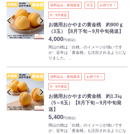
い）、瀬戸内白桃などがありますが、比較的
送料込み・産地直送
大玉
お得です！
大玉の果実でしっかりとした食感が特徴で
す。天候が安定する時期のため、糖度があが
8・9月発送
りやすいのも人気の理由です。
多少かたちはふぞろいですが、ご家庭でお楽
お徳用おかやまの黄金桃 約900ｇ
しみいただける人気商品です。
（3玉）【8月下旬～9月中旬発送】
4,000
円
(税込)
岡山の桃は「白桃」のイメージが強いです
が、近年は「黄金桃」も注目されるようにな
りました。
白桃より少し遅く出荷がはじまる「黄金桃」
は、その名のとおり鮮やかな黄金色、果実は
甘く、フルーティーな香りが特徴です。
送料込み・産地直送
お得です！
【ご注意】
8・9月発送
本商品は離島・沖縄県・北海道にはお届けで
きません
お徳用おかやまの黄金桃 約1.3㎏
本商品には熨斗をつけることができません
（5～6玉）【8月下旬～9月中旬発
送】
5,400
円
(税込)
岡山の桃は「白桃」のイメージが強いです
が、近年は「黄金桃」も注目されるようにな