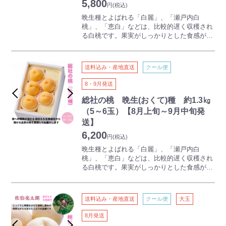
5,800
円
(税込)
晩生種とよばれる「白麗」、「瀬戸内白
桃」、「恵白」などは、比較的遅く収穫され
る白桃です。果実がしっかりとした食感が特
徴で、天候が安定する時期のため、糖度があ
がりやすいのも人気の理由です。
送料込み・産地直送
クール便
吉備路として有名な古代吉備文化発祥の地・
総社市から、産地限定の桃をお届けします。
8・9月発送
「お客様の気持ちになって美味しい桃を作
る」総社もも生産組合の心意気。適熟にこだ
総社の桃 晩生(おくて)種 約1.3㎏
わったブランド桃です。
（5～6玉）【8月上旬～9月中旬発
送】
6,200
円
(税込)
晩生種とよばれる「白麗」、「瀬戸内白
桃」、「恵白」などは、比較的遅く収穫され
る白桃です。果実がしっかりとした食感が特
徴で、天候が安定する時期のため、糖度があ
がりやすいのも人気の理由です。
送料込み・産地直送
クール便
大玉
吉備路として有名な古代吉備文化発祥の地・
総社市から、産地限定の桃をお届けします。
8月発送
「お客様の気持ちになって美味しい桃を作