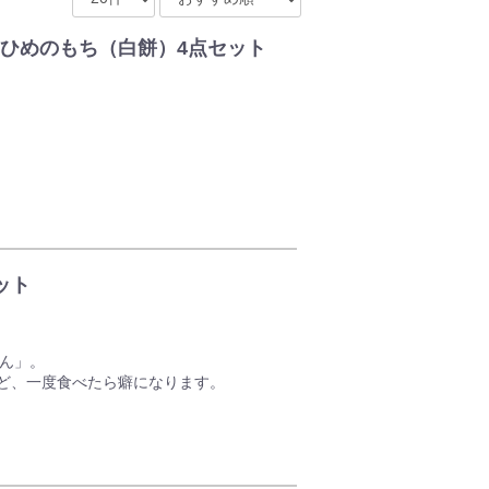
ひめのもち（白餅）4点セット
、こしの強い新庄村の丸もちです。
新庄村は、美味しい餅米の生産に最も適した
もち」は、岡山県で一番人気のある「ブラン
使用した杵つきのこしの強い丸餅で、焼き餅
ット
、オトクな4点セットでお届けいたします！
が過ぎてもお好きなときにお餅が楽しめます♪
どん」。
ざいますので予めご了承ください。
ど、一度食べたら癖になります。
肉食が禁止されていた時代にも「養生喰い」
な文化の中から生まれた津山ホルモンうどん