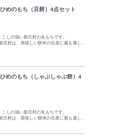
ひめのもち（豆餅）4点セット
いる定番タレです。
モンの甘み、野菜の甘みの相性が抜群です。
でお召し上がりになれる商品です。
炒め、チャーハンの味付け、焼肉のたれとし
、こしの強い新庄村の丸もちです。
新庄村は、美味しい餅米の生産に最も適した
もち」は、岡山県で一番人気のある「ブラン
っぱいに広がり香ばしさが食欲をそそりま
ひめのもち（しゃぶしゃぶ餅）4
、オトクな4点セットでお届けいたします！
が過ぎてもお好きなときにお餅が楽しめます♪
、こしの強い新庄村の丸もちです。
新庄村は、美味しい餅米の生産に最も適した
もち」は、岡山県で一番人気のある「ブラン
もちろん、お雑煮やうどんにも合う手軽なお