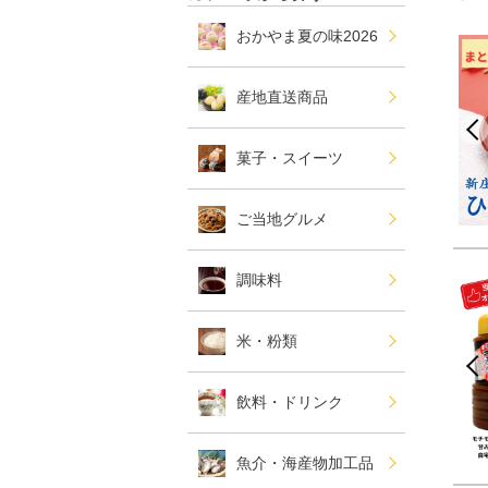
おかやま夏の味2026
産地直送商品
菓子・スイーツ
ご当地グルメ
調味料
米・粉類
飲料・ドリンク
魚介・海産物加工品