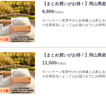
餅です。
【まとめ買いがお得！】岡山県産
6,900
家族みんなで、ご近所の方へのお渡し用に
円
(税込)
賞味期限は約3か月ございますのでお正月
※パッケージ変更中のため画像とは異なる
※在庫状況によってはお届けまでにお時間
【ふっくらモチモチ食感！岡山県のブラン
「きぬむすめ」はキヌヒカリを母、祭り晴
くて美しく粘りの強いお米として高い食味
炊き上がりはまさに「絹」のように白くて
【まとめ買いがお得！】岡山県産
「コシヒカリ」にも負けないお米として評
特に炊き立てごはんに向いており、粘り・
11,500
円
(税込)
銘柄です。
※パッケージ変更中のため画像とは異なる
※在庫状況によってはお届けまでにお時間
【ふっくらモチモチ食感！岡山県のブラン
「きぬむすめ」はキヌヒカリを母、祭り晴
くて美しく粘りの強いお米として高い食味
炊き上がりはまさに「絹」のように白くて