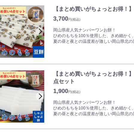
【まとめ買いがちょっとお得！】
甘辛いタレは焼肉のタレにもご利用頂いて
モチモチのうどんに染み込んだタレとホル
3,700
円
(税込)
そんな津山ホルモンうどんがお手軽に自宅
岡山県産人気ナンバーワンお餅！
ホルモンうどんの他、ホルモン焼き、野菜
ひめのもちを100％使用した、きめ細かく
てもご使用ください。
夏の昼と夜との温度差が激しい岡山県北の
気候条件で、そのもち米で作った「ひめの
ド餅」です。
新庄村杵つき豆餅は、黒大豆の風味が口い
す。
【まとめ買いがちょっとお得！】
家族みんなで、ご近所の方へのお渡し用に
点セット
賞味期限は約3か月ございますのでお正月
1,900
円
(税込)
岡山県産人気ナンバーワンお餅！
ひめのもちを100％使用した、きめ細かく
夏の昼と夜との温度差が激しい岡山県北の
気候条件で、そのもち米で作った「ひめの
ド餅」です。
新庄村杵つきしゃぶしゃぶ餅は、鍋料理は