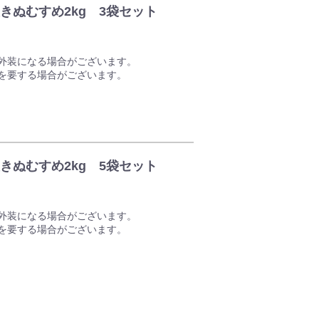
きぬむすめ2kg 3袋セット
、オトクな4点セットでお届けいたします！
が過ぎてもお好きなときにお餅が楽しめます♪
外装になる場合がございます。
を要する場合がございます。
ド米です！】
を父として育成されたお米で、絹のように白
評価を受けています。
美しく、粘りが強い、美味しいお米です。
きぬむすめ2kg 5袋セット
価を受けています。
甘味・香り、どれもが優れた日本を代表する
外装になる場合がございます。
を要する場合がございます。
ド米です！】
を父として育成されたお米で、絹のように白
評価を受けています。
美しく、粘りが強い、美味しいお米です。