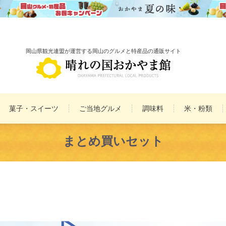
岡山県観光連盟が運営する岡山のグルメと特産品の通販サイト
菓子・スイーツ
ご当地グルメ
調味料
米・粉類
備前焼
雑貨
まとめ買いセット
民工芸品
まとめ買いセット
詰