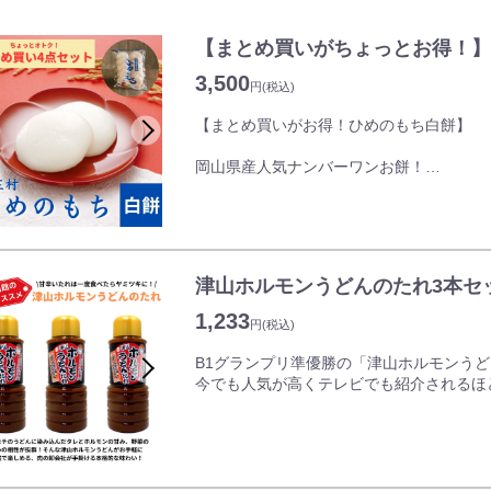
【まとめ買いがちょっとお得！】
3,500
円
(税込)
【まとめ買いがお得！ひめのもち白餅】
岡山県産人気ナンバーワンお餅！
ひめのもちを100％使用した、きめ細かく
夏の昼と夜との温度差が激しい岡山県北の
気候条件で、そのもち米で作った「ひめの
ド餅」です。
新庄村杵つき白餅は、ヒメノモチを100%
津山ホルモンうどんのたれ3本セ
やお雑煮にピッタリです。
1,233
円
(税込)
家族みんなで、ご近所の方へのお渡し用に
賞味期限は約4か月ございますのでお正月
B1グランプリ準優勝の「津山ホルモンう
※年内・年始のお届けができない場合がご
今でも人気が高くテレビでも紹介されるほ
岡山県北部では古くから畜産業が盛んで、
として食されていました。
日常的に新鮮なホルモンが手に入る、そん
は、50軒以上のお店で提供されています。