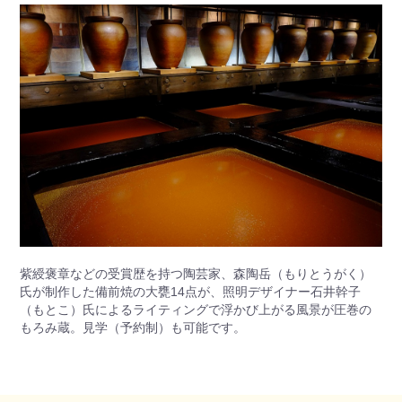
紫綬褒章などの受賞歴を持つ陶芸家、森陶岳（もりとうがく）
氏が制作した備前焼の大甕14点が、照明デザイナー石井幹子
（もとこ）氏によるライティングで浮かび上がる風景が圧巻の
もろみ蔵。見学（予約制）も可能です。