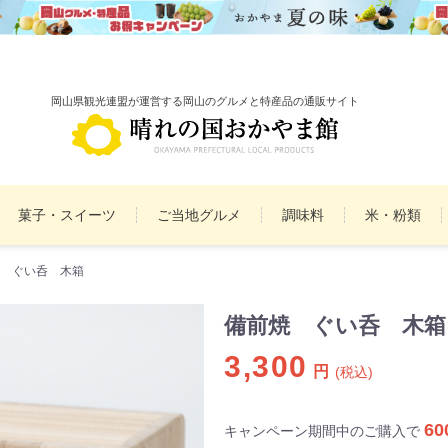
岡山県観光連盟が運営する岡山のグルメと特産品の通販サイト
菓子・スイーツ
ご当地グルメ
調味料
米・粉類
 ぐい呑 木箱
備前焼
雑貨
民工芸品
まとめ買いセット
詰
備前焼 ぐい呑 木箱
3,300
円
(税込)
60
キャンペーン期間中のご購入で