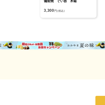
備前焼 ぐい呑 木箱
3,300
円
(税込)