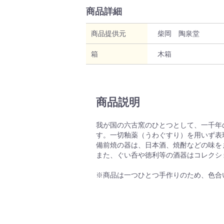
商品詳細
商品提供元
柴岡 陶泉堂
箱
木箱
商品説明
我が国の六古窯のひとつとして、一千年
す。一切釉薬（うわぐすり）を用いず表
備前焼の器は、日本酒、焼酎などの味を
また、ぐい呑や徳利等の酒器はコレクシ
※商品は一つひとつ手作りのため、色合