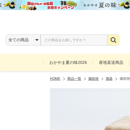
おかやま夏の味2026
産地直送商品
HOME
商品一覧
備前焼
酒器
備前焼
お酒