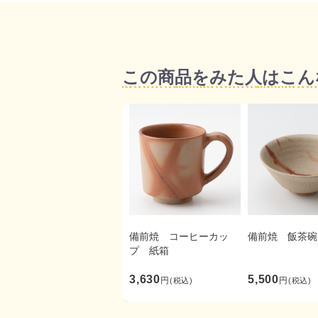
この商品をみた人はこん
備前焼 コーヒーカッ
備前焼 飯茶碗
プ 紙箱
3,630
5,500
円
円
(税込)
(税込)