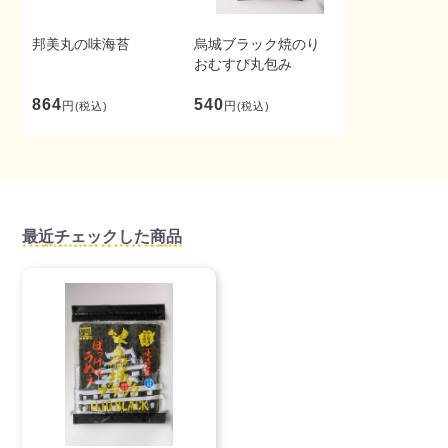
邦美丸の味海苔
烏城ブラック焼のり
おむすび丸包み
864
540
円
円
(税込)
(税込)
最近チェックした商品