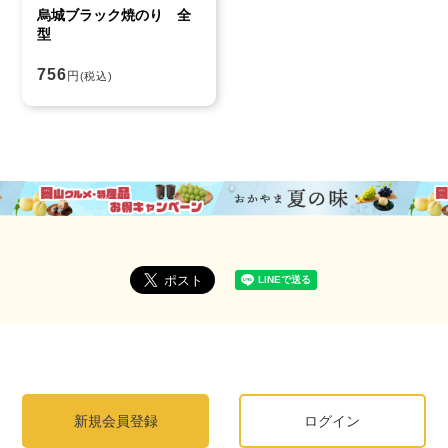
烏城ブラック焼のり 全
型
756
円
(税込)
新規会員登録
ログイン