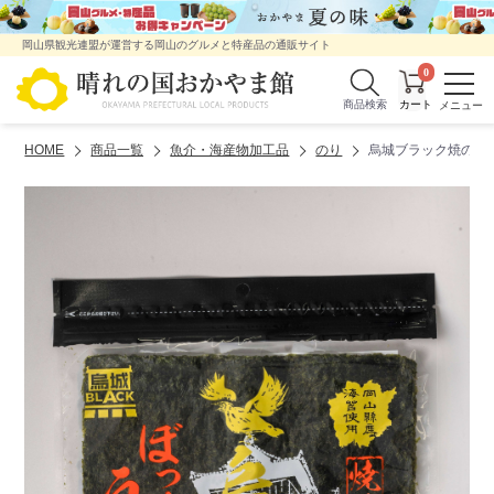
岡山県観光連盟が運営する岡山のグルメと特産品の通販サイト
0
商品検索
HOME
商品一覧
魚介・海産物加工品
のり
烏城ブラック焼のり