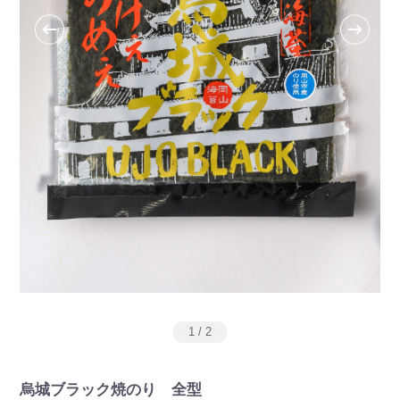
1
/
2
烏城ブラック焼のり 全型