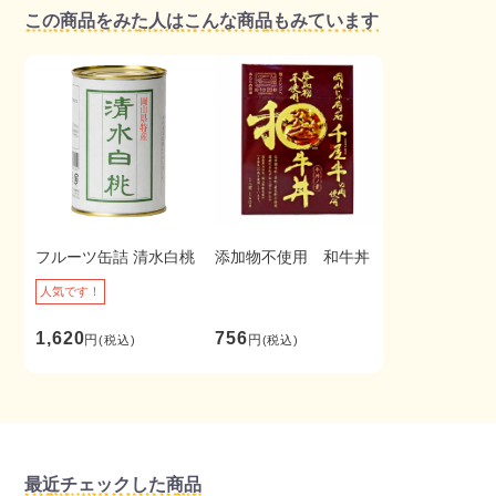
この商品をみた人はこんな商品もみています
フルーツ缶詰 清水白桃
添加物不使用 和牛丼
人気です！
1,620
756
円
円
(税込)
(税込)
最近チェックした商品