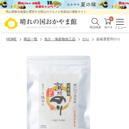
岡山県観光連盟が運営する岡山のグルメと特産品の通販サイト
0
商品検索
HOME
商品一覧
魚介・海産物加工品
のり
超厳選鷲羽のり 塩