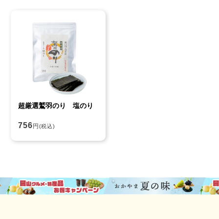
超厳選鷲羽のり 塩のり
756
円
(税込)