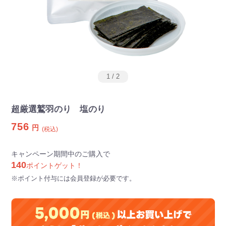
1
/
2
超厳選鷲羽のり 塩のり
756
円
(税込)
キャンペーン期間中のご購入で
140
ポイントゲット！
※ポイント付与には会員登録が必要です。