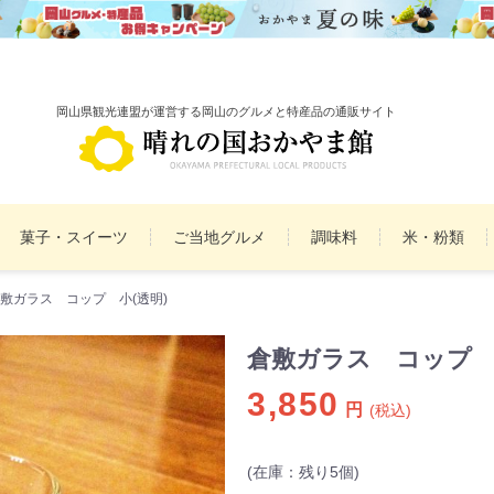
岡山県観光連盟が運営する岡山のグルメと特産品の通販サイト
菓子・スイーツ
ご当地グルメ
調味料
米・粉類
敷ガラス コップ 小(透明)
備前焼
雑貨
民工芸品
まとめ買いセット
詰
倉敷ガラス コップ 
3,850
円
(税込)
(在庫：残り5個)