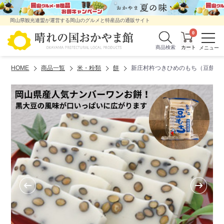
岡山県観光連盟が運営する岡山のグルメと特産品の通販サイト
0
商品検索
HOME
商品一覧
米・粉類
餅
新庄村杵つきひめのもち（豆餅）