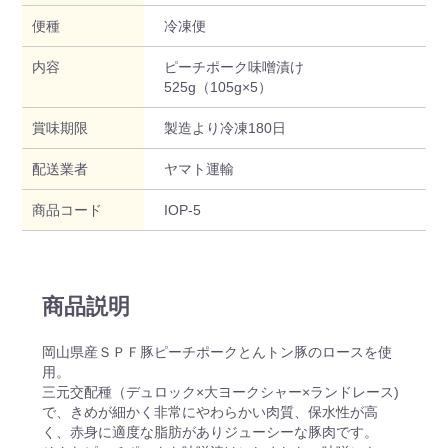
便種
冷凍便
内容
ピーチポーク味噌漬け
525g（105g×5）
賞味期限
製造より冷凍180日
配送業者
ヤマト運輸
商品コード
IOP-5
商品説明
岡山県産ＳＰＦ豚ピーチポークとんトン豚のロースを使
用。
三元交配種（デュロック×大ヨークシャー×ランドレース)
で、きめが細かく非常にやわらかい肉質、保水性が高
く、赤身に適度な脂肪がありジューシーな豚肉です。