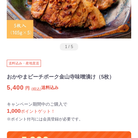
1
/
5
送料込み・産地直送
おかやまピーチポーク金山寺味噌漬け（5枚）
5,400
送料込み
円
(税込)
キャンペーン期間中のご購入で
1,000
ポイントゲット！
※ポイント付与には会員登録が必要です。