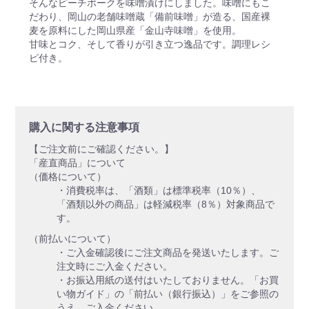
そんなピーチポークを味噌漬けにしました。味噌にもこ
だわり、岡山の老舗味噌蔵「備前味噌」が造る、国産裸
麦を原料にした岡山県産「金山寺味噌」を使用。
甘味とコク、そして香りが引き立つ逸品です。調理レシ
ピ付き。
購入に関する注意事項
【ご注文前にご確認ください。】
「産直商品」について
（価格について）
・消費税率は、「酒類」は標準税率（10％）、
「酒類以外の商品」は軽減税率（8％）対象商品で
す。
（前払いについて）
・ご入金確認後にご注文商品を発送いたします。ご
注文時にご入金ください。
・お振込用紙の送付はいたしておりません。「お買
い物ガイド」の「前払い（銀行振込）」をご参照の
うえ、ご入金ください。