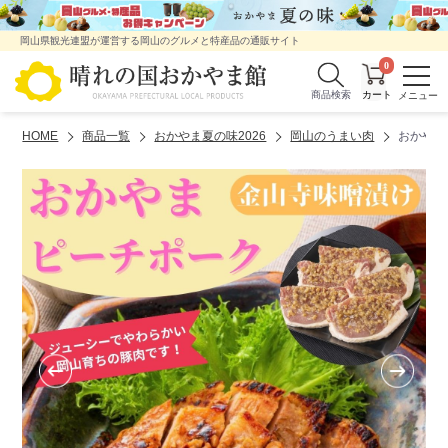
岡山県観光連盟が運営する岡山のグルメと特産品の通販サイト
0
商品検索
HOME
商品一覧
おかやま夏の味2026
岡山のうまい肉
おかやま