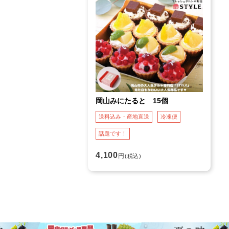
岡山みにたると 15個
送料込み・産地直送
冷凍便
話題です！
4,100
円
(税込)