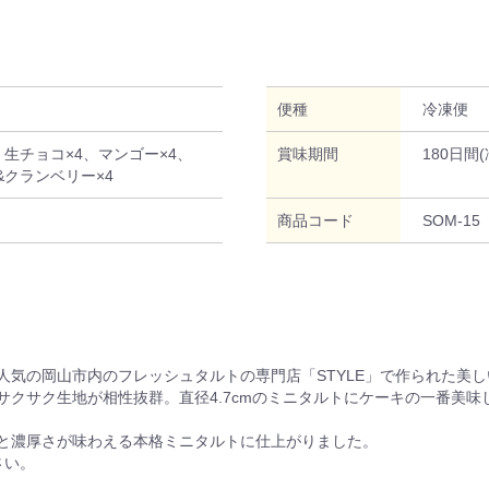
便種
冷凍便
cm) 生チョコ×4、マンゴー×4、
賞味期間
180日間(
&クランベリー×4
商品コード
SOM-15
人気の岡山市内のフレッシュタルトの専門店「STYLE」で作られた美
サクサク生地が相性抜群。直径4.7cmのミニタルトにケーキの一番美
と濃厚さが味わえる本格ミニタルトに仕上がりました。
さい。