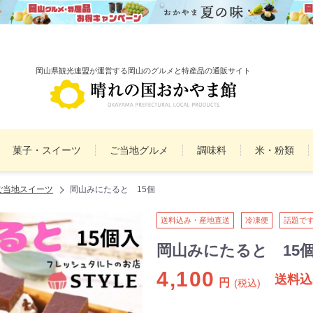
岡山県観光連盟が運営する岡山のグルメと特産品の通販サイト
菓子・スイーツ
ご当地グルメ
調味料
米・粉類
ご当地スイーツ
岡山みにたると 15個
備前焼
雑貨
民工芸品
まとめ買いセット
詰
送料込み・産地直送
冷凍便
話題で
岡山みにたると 15
4,100
送料込
円
(税込)