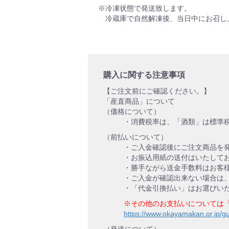
※冷凍状態で発送致します。
冷蔵庫で自然解凍後、当日中にお召し
購入に関する注意事項
【ご注文前にご確認ください。】
「産直商品」について
（価格について）
・消費税率は、「酒類」は標準税
（前払いについて）
・ご入金確認後にご注文商品を
・お振込用紙の送付はいたして
・勝手ながら送金手数料はお客
・ご入金が確認出来ない場合は
・「代金引換払い」はお選びい
※その他のお支払いについては
https://www.okayamakan.or.jp/g
（発送について）