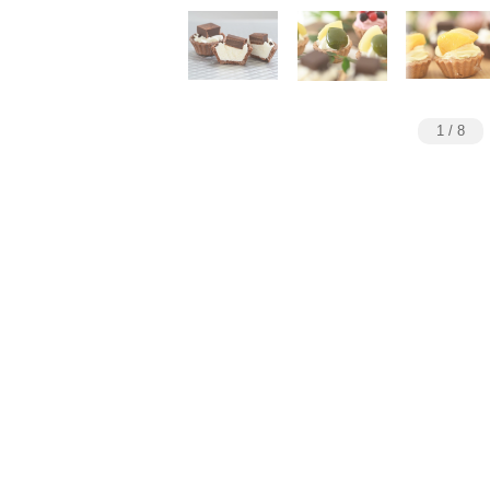
1
/
8