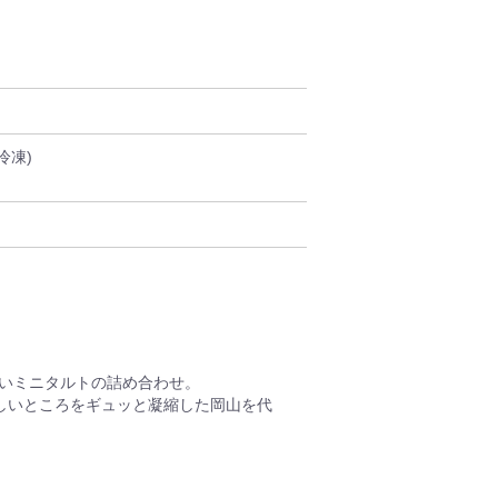
冷凍)
しいミニタルトの詰め合わせ。
味しいところをギュッと凝縮した岡山を代