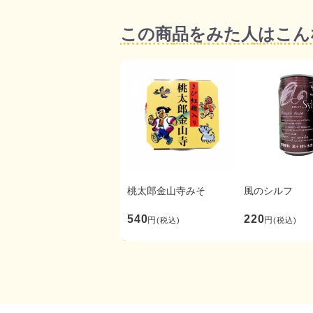
この商品をみた人はこん
桃太郎金山寺みそ
風のシルフ
540
220
円
円
(税込)
(税込)