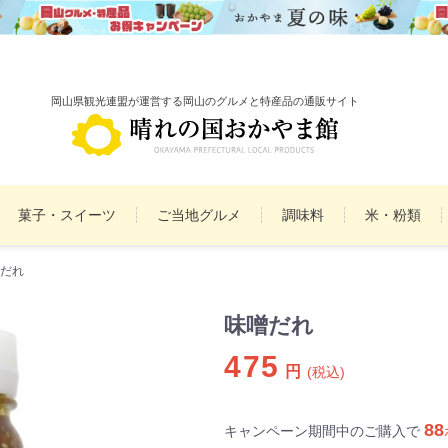
岡山県観光連盟が運営する岡山のグルメと特産品の通販サイト
菓子・スイーツ
ご当地グルメ
調味料
米・粉類
だれ
備前焼
雑貨
民工芸品
まとめ買いセット
詰
味噌だれ
475
円
(税込)
88
キャンペーン期間中のご購入で