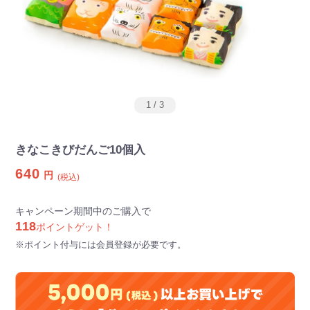
1
/
3
きなこきびだんご10個入
640
円
(税込)
キャンペーン期間中のご購入で
118
ポイントゲット！
※ポイント付与には会員登録が必要です。