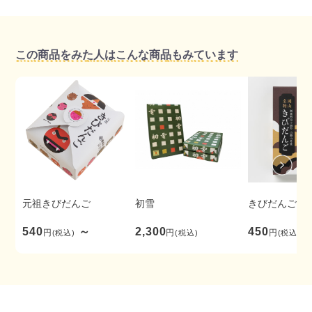
この商品をみた人はこんな商品もみています
元祖きびだんご
初雪
きびだんご 
540
～
2,300
450
円
円
円
(税込)
(税込)
(税込)