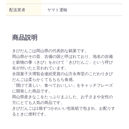
配送業者
ヤマト運輸
商品説明
きびだんごは岡山県の代表的な銘菓です。
岡山県がその昔、吉備の国と呼ばれており、地名の吉備
と穀物の黍（きび）をかけて「きびだんご」という呼び
名が付いたと言われています。
全国菓子大博覧会連続受賞の山方永寿堂のこだわりきび
だんごは柔らかくてもちもち食感。
「開けて楽しい、食べておいしい」をキャッチフレーズ
に開発した商品です。
岡山県産きなこをたっぷりまぶした、お子さまや女性の
方にとても人気の商品です。
きびだんごは1個ずつかわいい包装紙で包まれ、お配りす
るときに便利です。