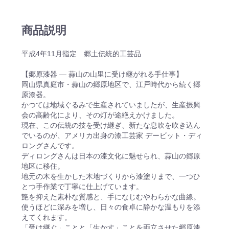
商品説明
平成4年11月指定 郷土伝統的工芸品
【郷原漆器 — 蒜山の山里に受け継がれる手仕事】
岡山県真庭市・蒜山の郷原地区で、江戸時代から続く郷
原漆器。
かつては地域ぐるみで生産されていましたが、生産振興
会の高齢化により、その灯が途絶えかけました。
現在、この伝統の技を受け継ぎ、新たな息吹を吹き込ん
でいるのが、アメリカ出身の漆工芸家 デービット・ディ
ロングさんです。
ディロングさんは日本の漆文化に魅せられ、蒜山の郷原
地区に移住。
地元の木を生かした木地づくりから漆塗りまで、一つひ
とつ手作業で丁寧に仕上げています。
艶を抑えた素朴な質感と、手になじむやわらかな曲線。
使うほどに深みを増し、日々の食卓に静かな温もりを添
えてくれます。
「受け継ぐ」ことと「生かす」ことを両立させた郷原漆