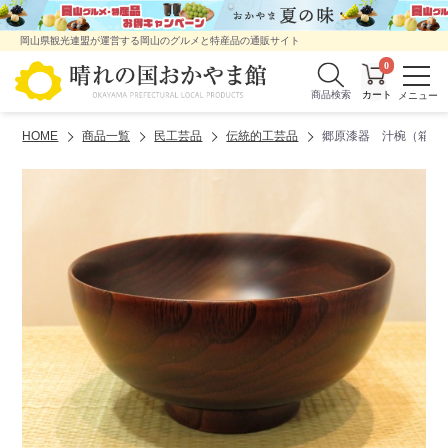
岡山県観光連盟が運営する岡山のグルメと特産品の通販サイト
0
商品検索
HOME
商品一覧
民工芸品
伝統的工芸品
郷原漆器 汁椀（箱付