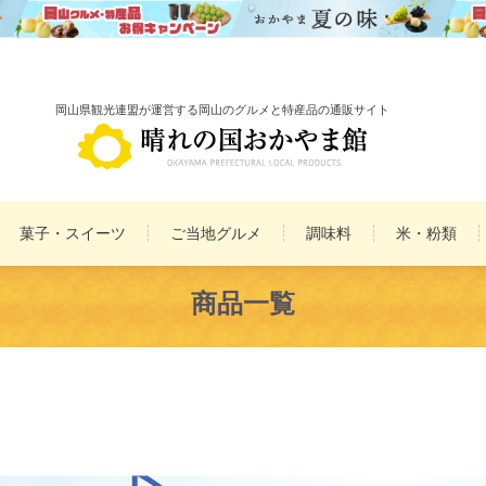
岡山県観光連盟が運営する岡山のグルメと特産品の通販サイト
菓子・スイーツ
ご当地グルメ
調味料
米・粉類
備前焼
雑貨
民工芸品
商品一覧
まとめ買いセット
詰