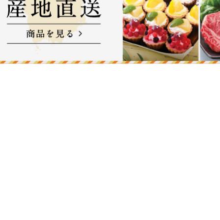
特徴。
＃5 TAMASHIMA SPARKLING LAGER OK
倉敷市玉島エリアが誇る美味しいぶどうを
ー。
仕込みのタイミングで最も旬なぶどうを複
を楽しめるラガービールで、炭酸も強めで
トに仕上げています。
#6 KIBIJI AMBER ALE
吉備路をイメージしたアンバーエール。五
香りと深いコクが特徴。
#9 SETOUCHI WHITE ALE
魅力あふれる瀬戸内市内の海の多島美をイ
オレンジの果皮とコリアンダーでアクセン
麦のビールは、従来のビールを敬遠しがち
イトで爽やかなフレーバーです。