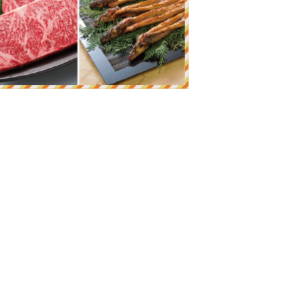
AYAMA JIMOTO BEER 086®
使用したフルーティーなスパークリングラガ
数品種組み合わせ、時季によって微妙な違い
まるでスパークリングワインのようなテイス
重塔に沈む夕日の色味を表現。香ばしい麦の
メージしたホワイトエール。
トを加えた、まるでバナナのような香りの小
な若い方や女性にも大人気！！海が似合うラ