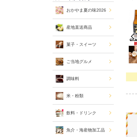
おかやま夏の味2026
産地直送商品
菓子・スイーツ
ご当地グルメ
調味料
米・粉類
飲料・ドリンク
魚介・海産物加工品