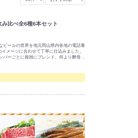
86 飲み比べ全6種6本セット
なビールの世界を地元岡山県内各地の電話番
地のイメージに合わせて丁寧に仕込みました。
ンバーごとに複雑にブレンド。何より酵母
ラフトビールならではの特徴です。
アメリカン・ペールエール。
でも飽きのこないビール。
りのウエストコーストIPA。米国産アロマ
かな香りが特長の王道IPAです。
IPA。アルコール度数もやや高めでホップ
ーシー。なにより濁り（ヘイジー）が最大の