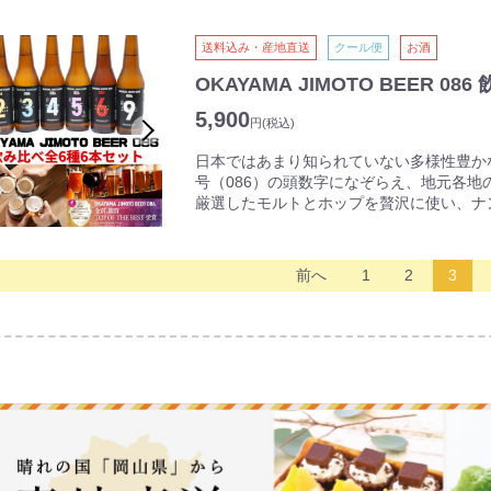
送料込み・産地直送
クール便
お酒
OKAYAMA JIMOTO BEER 0
5,900
円
(税込)
日本ではあまり知られていない多様性豊か
号（086）の頭数字になぞらえ、地元各
厳選したモルトとホップを贅沢に使い、ナ
（イースト）が醸す芳醇な味わいは本格ク
＃2 OKAYAMA PALE ALE
前へ
1
2
3
岡山市をイメージした都会的なテイストの
柑橘系のホップをふんだんに使い、いつま
#3 TAMANO WESTCOAST IPA
玉野市の海岸をイメージした、春夏にぴった
ホップを3種類使用し、爽やかな苦みと華や
＃4 KURASHIKI HAZY IPA
倉敷の白壁の街並みをイメージしたヘイジー
を大量に使いフルーティーでとってもジュ