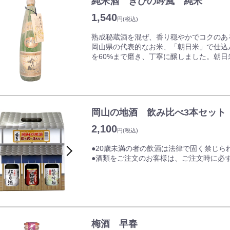
純米酒 きびの吟風 純米
1,540
円
(税込)
熟成秘蔵酒を混ぜ、香り穏やかでコクのあ
岡山県の代表的なお米、「朝日米」で仕込
を60%まで磨き、丁寧に醸しました。朝
りしたタイプを目指して、毎日飲んでも飽
本来のコクとキレで、ピュアな味わいにが
お酒、お米の旨味をご堪能ください。冷や
す。
岡山の地酒 飲み比べ3本セット
飲み方
2,100
円
(税込)
●20歳未満の者の飲酒は法律で固く禁じら
ロック
●酒類をご注文のお客様は、ご注文時に必
冷やして
ストレート
ぬる燗
「にごり酒」「雄町純米」「純米吟醸」の3
あつ燗
にごり酒…特殊酵母で仕込むことで非常に
氷を入れて
持つにごり酒に仕上げました。料理との相
5〜10℃
梅酒 早春