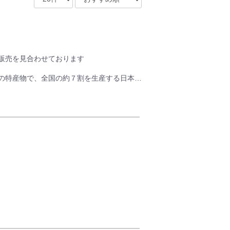
販売を見合わせております
の特産物で、全国の約７割を生産する日本一
匂いも少ないので、緑色のニラにくらべ食べ
ンに具沢山の食感を楽しめる一品。
）
。エビや錦糸たまご等のトッピングを加えて
きます。
が作れます。
し、
ゅっと閉じ込めました。
、瀬戸内レモンを効かせて爽やかな味わいに