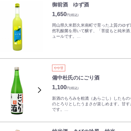
召し上がりください。
御前酒 ゆず酒
1,650
円
(税込)
岡山県久米郡久米南町で育った上質のゆず果
然乳酸菌を用いて醸す、「菩提もと純米酒
ュールです。
ゆずの爽やかな酸味とやさしい甘みをお楽
飲み方はストレート、ロック、ソーダ割り
やや甘
●20歳未満の者の飲酒は法律で固く禁じら
備中杜氏のにごり酒
1,100
円
(税込)
新酒のもろみを粗漉（あらごし）したもの
のとろりとしたうまさが楽しめます。甘す
です。
●20歳未満の者の飲酒は法律で固く禁じら
●酒類をご注文のお客様は、ご注文時に必