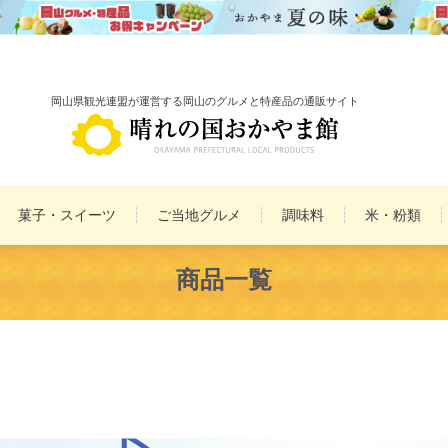
岡山県観光連盟が運営する岡山のグルメと特産品の通販サイト
菓子・スイーツ
ご当地グルメ
調味料
米・粉類
備前焼
雑貨
民工芸品
商品一覧
まとめ買いセット
詰