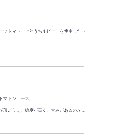
し、
風テイストに仕立てました
ーツトマト「せとうちルビー」を使用したト
が良く、薄皮で口の中に皮が残りにくいた
ご好評の品種です。
せとうちルビーのストレート果汁で仕上げまし
果実そのものを味わっていただけます。
トマトジュース。
皮が薄いうえ、糖度が高く、甘みがあるのが特
甘さと酸味のバランスが良く、果肉もしっか
和されたトマト本来の旨味、酸味、甘味をお