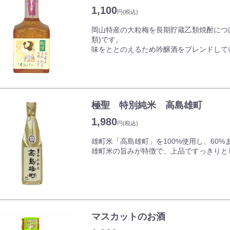
常温
雄町純米…雄町米を100%使用し、芳醇で
1,100
40℃
円
(税込)
味わいを実現しました。
55℃
岡山特産の大粒梅を長期貯蔵乙類焼酎につ
純米吟醸…岡山県産「あけぼの」を使用し
類)です。
味をととのえるため吟醸酒をブレンドして
●20歳未満の者の飲酒は法律で固く禁じら
りました。
●酒類をご注文のお客様は、ご注文時に必
飲み方としては、アルコール分は約10%
でお飲みください。
極聖 特別純米 高島雄町
●20歳未満の者の飲酒は法律で固く禁じら
1,980
円
(税込)
雄町米「高島雄町」を100%使用し、60
雄町米の旨みが特徴で、上品ですっきりと
●20歳未満の者の飲酒は法律で固く禁じら
マスカットのお酒