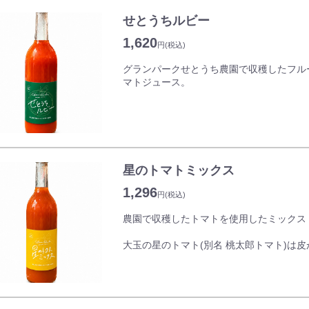
仕立てました。
せとうちルビー
【バジル仕立て】
瀬戸内海産のままかりを姿のまま素焼きに
1,620
円
(税込)
バジルの香りをまとわせ爽やかな風味の洋
グランパークせとうち農園で収穫したフル
マトジュース。
せとうちルビーは、甘みと酸味のバランス
め、トマトの独特な食感が苦手な方からも
塩、添加物を使用せず、100％樹上完熟
た。
トマト本来の旨味、酸味、甘味が調和し、
星のトマトミックス
1,296
円
(税込)
農園で収穫したトマトを使用したミックス
大玉の星のトマト(別名 桃太郎トマト)は
徴です。
中玉のシンディースイートは色鮮やかで、
りしています。
星のトマトとシンディスイート、二つの調