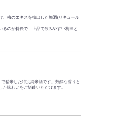
フルーティな香りの中に舌に伝わる滑らかな
け、梅のエキスを抽出した梅酒(リキュール
た爽やかな純米吟醸酒です。
いるのが特長で、上品で飲みやすい梅酒とな
れています。
ずご年齢をご入力ください。
ですので、冷やしてそのまま又はオンザロック
れています。
%まで精米した特別純米酒です。芳醇な香りと
した味わいをご堪能いただけます。
れています。