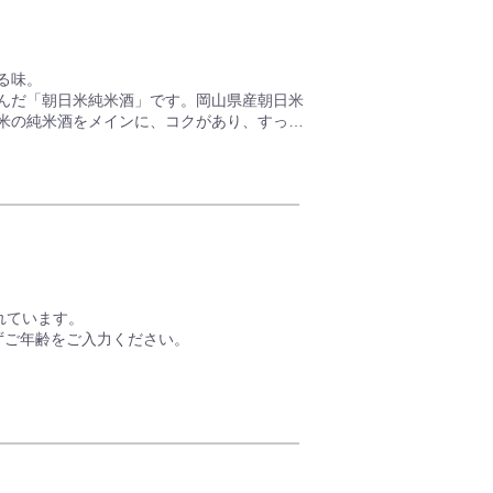
る味。
んだ「朝日米純米酒」です。岡山県産朝日米
日米の純米酒をメインに、コクがあり、すっき
きないお酒を・・・と思い造りました。純米
特徴です。 もろみを完全発酵させた本来の
しても美味しいですが、ぬる燗もおすすめで
れています。
ずご年齢をご入力ください。
00mlがセットになりました。
香り高い吟醸酒のようなフルーティな香味を
性もよく、甘すぎない味わいが人気です。