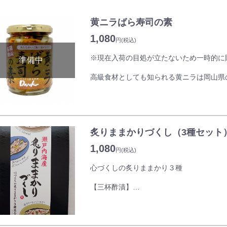
黄ニラばら寿司の素
1,080
円
(税込)
※現在入荷の目処が立たないため一時的に
高級食材としても知られる黄ニラは岡山県
の生産量を誇ります。
味の方はほのかな甘さがあり、ニラ独特の
やすいのが特徴です。
絶妙な甘味と酸味の味わいと黄ニラをメイ
炙りままかりづくし（3種セット
特に、岡山の郷土料理ばら寿司におすすめ
頂くことでさらに美味しさを増すことがで
1,080
円
(税込)
1瓶で3合のご飯に混ぜて頂き、5～6人前
心づくしの炙りままかり３種
【三杯酢漬】
瀬戸内海産のままかりを姿のまま素焼きに
特製の三杯酢につけ込み、香りと旨味をぎ
【瀬戸内レモン仕立て】
瀬戸内海産のままかりを姿のまま素焼きし