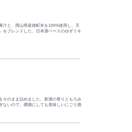
汁と、岡山県産雄町米を100%使用し、天
」をブレンドした、日本酒ベースのゆずリキ
しみいただけます。
でお好みでどうぞ。
れています。
をそのまま詰めました。新酒の香りともろみ
ぎないので、燗酒にしても美味しいにごり酒
れています。
ずご年齢をご入力ください。