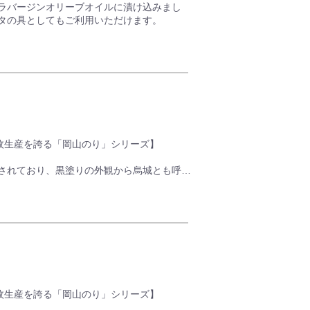
ラバージンオリーブオイルに漬け込みまし
タの具としてもご利用いただけます。
億枚生産を誇る「岡山のり」シリーズ】
されており、黒塗りの外観から烏城とも呼ば
は岡山市の早摘み海苔を使い、風味が強く口
ょうどいい8切48枚入り！
億枚生産を誇る「岡山のり」シリーズ】