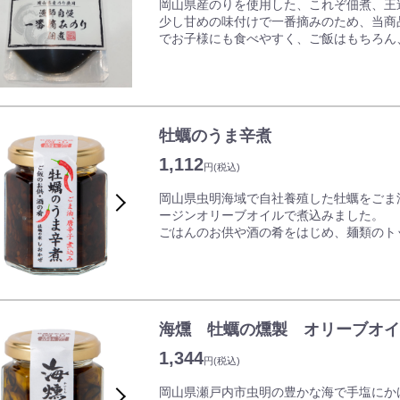
岡山県産のりを使用した、これぞ佃煮、王
少し甘めの味付けで一番摘みのため、当商
でお子様にも食べやすく、ご飯はもちろん
ていただくなど、何にでもよく合います。
【岡山のりについて...】
全国ベスト10に入る生産量を誇る岡山のり
す。
牡蠣のうま辛煮
現在では海面に網を浮かべて養殖できる「
ぶのりが生産されています。
1,112
円
(税込)
岡山の海には3本の大きな川が流れ込み、
瀬戸内でも特に自慢のできる多くの美味し
岡山県虫明海域で自社養殖した牡蠣をごま
の中でも豊かな漁場の恩恵を最も受けてい
ージンオリーブオイルで煮込みました。
ごはんのお供や酒の肴をはじめ、麺類のト
もおすすめです。
化学調味料や保存料などの添加物は使用し
【岡山かきについて...】
栄養豊富な岡山の海で育つ岡山かきは、他
海燻 牡蠣の燻製 オリーブオイル
でわずか1年で育ちます。濃厚な味わいで
ったままなことも特徴です。
1,344
円
(税込)
岡山県瀬戸内市虫明の豊かな海で手塩にか