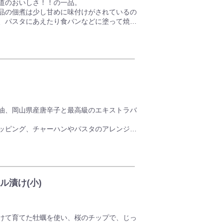
道のおいしさ！！の一品。
品の佃煮は少し甘めに味付けがされているの
、パスタにあえたり食パンなどに塗って焼い
は100年を超える養殖の歴史を持っていま
浮き流し養殖」によって、毎年約2億枚に及
そこからもたらされる豊かな栄養によって、
い魚介類が水揚げされていますが、のりはそ
油、岡山県産唐辛子と最高級のエキストラバ
る岡山自慢の特産品です。
ッピング、チャーハンやパスタのアレンジに
ておりません。
地域では2～3年かけて大きくなるサイズま
漬け(小)
くせがなく、加熱しても縮まず大きい身を保
けて育てた牡蠣を使い、桜のチップで、じっ