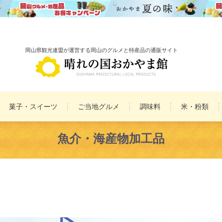
岡山県観光連盟が運営する岡山のグルメと特産品の通販サイト
菓子・スイーツ
ご当地グルメ
調味料
米・粉類
備前焼
雑貨
魚介・海産物加工品
民工芸品
まとめ買いセット
詰