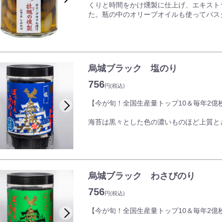
くりと時間をかけ燻製に仕上げ、エキスト
た。瓶の中のオリーブオイルも使ってパス
烏城ブラック 塩のり
756
円
(税込)
【今が旬！全国生産量トップ10＆毎年2
海苔は黒々とした色の濃いものほど上質と
れる岡山城とコラボした「烏城ブラック」
どけが良いのが特徴です。
朝食時などに便利な卓上PETタイプで、ち
烏城ブラック わさびのり
756
円
(税込)
【今が旬！全国生産量トップ10＆毎年2