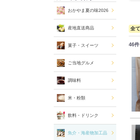
おかやま夏の味2026
産地直送商品
全
46件
菓子・スイーツ
ご当地グルメ
調味料
米・粉類
飲料・ドリンク
魚介・海産物加工品