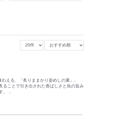
と味わえる、「炙りままかり姿めしの素」。
炙ることで引き出された香ばしさと魚の旨み
す。
らしい郷土の味わいをご家庭で手軽に楽しめ
かりの風味を余すことなくお召し上がりいた
）