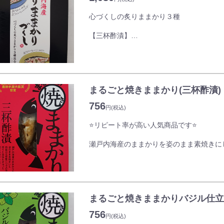
心づくしの炙りままかり３種
【三杯酢漬】
瀬戸内海産のままかりを姿のまま素焼きに
特製の三杯酢につけ込み、香りと旨味をぎ
【瀬戸内レモン仕立て】
瀬戸内海産のままかりを姿のまま素焼きし
仕立てました。
まるごと焼きままかり(三杯酢漬)
【バジル仕立て】
瀬戸内海産のままかりを姿のまま素焼きに
756
円
(税込)
バジルの香りをまとわせ爽やかな風味の洋
⭐リピート率が高い人気商品です⭐
瀬戸内海産のままかりを姿のまま素焼きに
特製の三杯酢につけ込み、香りと旨味をぎ
まるごと焼きままかりバジル仕立
756
円
(税込)