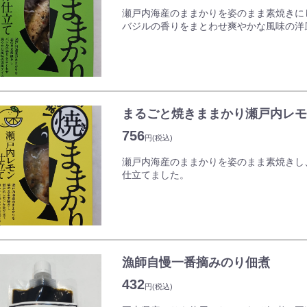
瀬戸内海産のままかりを姿のまま素焼きに
バジルの香りをまとわせ爽やかな風味の洋
まるごと焼きままかり瀬戸内レモ
756
円
(税込)
瀬戸内海産のままかりを姿のまま素焼きし
仕立てました。
漁師自慢一番摘みのり佃煮
432
円
(税込)