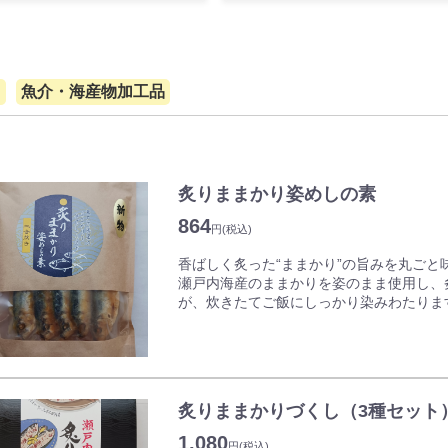
て
魚介・海産物加工品
炙りままかり姿めしの素
864
円
(税込)
香ばしく炙った“ままかり”の旨みを丸ご
瀬戸内海産のままかりを姿のまま使用し、
が、炊きたてご飯にしっかり染みわたりま
お米と一緒に炊くだけの簡単調理で、岡山
る一品。
骨までやわらかく仕上げているため、まま
だけます。
炙りままかりづくし（3種セット
1,080
円
(税込)