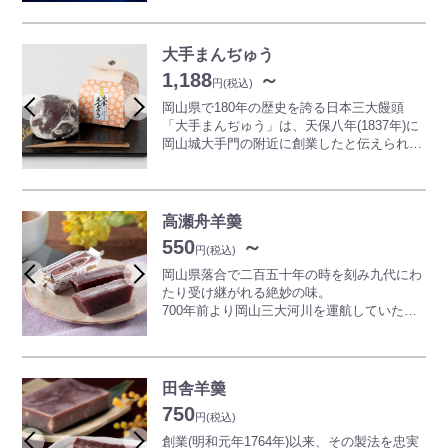
明治10年から続くこのお菓子は、稲穂に群が
る羽根をひろげた「すゞめ」に見たて、 群
大手まんぢゅう
がるすゞめ・・・「むらすゞめ」 と名づけ
1,188
～
られました。
円
(税込)
卵を多く使ったソフトなクレープ風の薄い皮
岡山県で180年の歴史を誇る日本三大饅頭
で、一粒ずつ厳選した北海道十勝産小豆を使
「大手まんぢゅう」は、天保八年(1837年)に
い、柔らかく炊きあげた粒餡をすげ笠状に包
岡山城大手門の附近に創業したと伝えられて
み込んだ 倉敷を代表する銘菓の一つであ
おります。
り、小麦粉・砂糖・卵を混ぜたふっくらとし
備前岡山は古くから米処と言われ、その良質
た卵風味の焼き皮と、甘みをおさえた粒餡が
の備前米を材料として、まず麹(こうじ)から
調和して、上品な味わいです。
つくり始め、もち米などを加えながらじっく
高瀬舟羊羮
平成19年7月より、1個1個フィルムで包むこ
り日数をかけて、成熟した甘酒を仕上げてい
550
～
とにより、より食べやすくなりました。
きます。
円
(税込)
これに小麦粉を混合し発酵させて生地を調製
岡山県落合で二百五十年の時を刻み九代にわ
いたします。
たり受け継がれる絶妙の味。
この丹念に仕上げた生地で、北海道産小豆を
700年前より岡山三大河川を運航していた高
特製の白双糖で練り上げた漉餡を、薄く包
瀬舟の形そのままに、調度頃合の一口羊羹と
み、蒸上げますと、甘酒の豊潤な香りを漂わ
して創り上げました。
せながら出来上がってまいります。
表面がうすく糖化した頃が食べ頃です。舳先
昔から伝えられた酒饅頭の基本製法でつくっ
と後をほどいて手を汚さずに食べるのがコ
田舎羊羮
ていますので、甘酒のコクが餡の甘さとほど
ツ。
750
よく調和したまろやかな味わいが特徴です。
円
(税込)
創業(明和元年1764年)以来、その製法を忠実