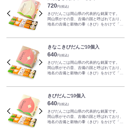
べておいしいセットです。
720
★100%ハンドメイド
1個ずつの個包装になっているため、お配り
円
(税込)
厳選した素材を経験豊かな職人がパン作りか
する際にも便利です。
きびだんごは岡山県の代表的な銘菓です。
らキャラメル作りまで一気に仕上げるオール
岡山県がその昔、吉備の国と呼ばれており、
ハンドメイドです。
地名の吉備と穀物の黍（きび）をかけて「き
びだんご」という呼び名が付いたと言われて
※キャラメルザックルは油で揚げていませ
います。
ん。
※キャラメルザックルはすべて無添加の原材
全国菓子大博覧会連続受賞の山方永寿堂のこ
きなこきびだんご10個入
料を使用しています。
だわりきびだんごは柔らかくてもちもち食
640
感。
円
(税込)
「開けて楽しい、食べておいしい」をキャッ
きびだんごは岡山県の代表的な銘菓です。
チフレーズに開発した商品です。
岡山県がその昔、吉備の国と呼ばれており、
きびだんごは1個ずつかわいい包装紙で包ま
地名の吉備と穀物の黍（きび）をかけて「き
れ、ご近所の方にも配りやすいコンパクトサ
びだんご」という呼び名が付いたと言われて
イズです。
います。
全国菓子大博覧会連続受賞の山方永寿堂のこ
岡山県産白桃を練りこんだきびだんごは白桃
だわりきびだんごは柔らかくてもちもち食
きびだんご10個入
の優しい甘さと香りが漂い、もちもちの柔ら
感。
640
かさに加え、とても上品なお味に仕上げてい
「開けて楽しい、食べておいしい」をキャッ
円
(税込)
ます。
チフレーズに開発した商品です。
きびだんごは岡山県の代表的な銘菓です。
岡山県産きなこをたっぷりまぶした、お子さ
岡山県がその昔、吉備の国と呼ばれており、
まや女性の方にとても人気の商品です。
地名の吉備と穀物の黍（きび）をかけて「き
きびだんごは1個ずつかわいい包装紙で包ま
びだんご」という呼び名が付いたと言われて
れ、お配りするときに便利です。