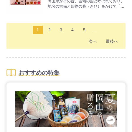
岡山県がその昔、吉備の国と呼ばれており、
ルパッケージのきびだんごです。
地名の吉備と穀物の黍（きび）をかけて「き
びだんご」という呼び名が付いたと言われて
います。
岡山県産の白桃を使用し、口の中で白桃の風
味が広がるきびだんごに仕上げました。
1
2
3
4
5
...
1個ずつ個包装になっていますので、お配り
する際にも便利です。
次へ
最後へ
世界的絵本作家五味太郎氏による、オリジナ
ルパッケージのきびだんごです。
おすすめの特集