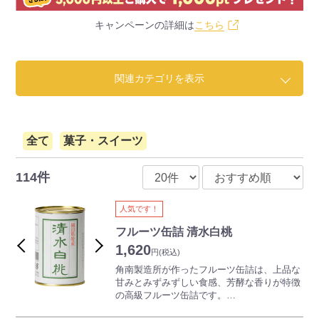
キャンペーンの詳細は
こちら
関連カテゴリを表示
全て
菓子・スイーツ
114件
人気です！
フルーツ缶詰 清水白桃
1,620
円
(税込)
角南製造所が作ったフルーツ缶詰は、上品な
甘みとみずみずしい食感、芳酵な香りが特徴
の高級フルーツ缶詰です。
ギフトに、お土産に、幅広い場面でご利用い