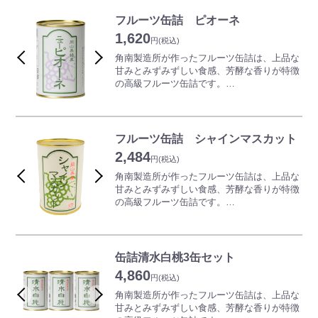
ただいている、晴れの国おかやま館でもトッ
プクラスの人気を誇ります♪
フルーツ缶詰 ピオーネ
清水白桃は岡山一宮清水で発見された品種
1,620
で、その果肉は柔らかく、香りも高く、糖度
円
(税込)
は桃の中でも最高級。まさに「桃の王様」に
角南製造所が作ったフルーツ缶詰は、上品な
ふさわしい最高に美味な桃として知られてい
甘みとみずみずしい食感、芳酵な香りが特徴
ます。
の高級フルーツ缶詰です。
産地で完熟させた果物を手作業で皮をむき、
ギフトに、お土産に、幅広い場面でご利用い
シロップに入れ馴染ませました。
ただいている、晴れの国おかやま館でもトッ
全て岡山産の果実を使用しており、真似ので
プクラスの人気を誇ります♪
きない素材と製法のこだわりの逸品です。
フルーツ缶詰 シャインマスカット
ピオーネは種がなく、大粒で甘い身が特徴で
2,484
※ネット販売限定でギフト包装をご希望のお
岡山県で定番＆高い人気を誇る品種です。岡
円
(税込)
客様に「無料ギフト箱サービス」を行ってお
山で改良され「大粒、種なし、甘い」と三拍
角南製造所が作ったフルーツ缶詰は、上品な
ります。その他の缶詰との詰め合わせも可能
子揃った岡山を代表する逸品となりました。
甘みとみずみずしい食感、芳酵な香りが特徴
です。ご希望の方は、コメント欄に「ギフト
産地で完熟させた果物を手作業で皮をむき、
の高級フルーツ缶詰です。
包装希望」とご入力ください。また、お1つ
シロップに入れ馴染ませています。全て岡山
ギフトに、お土産に、幅広い場面でご利用い
でギフト包装をご希望の場合でも簡易的では
産の果実を使用しており、真似のできない素
ただいている、晴れの国おかやま館でもトッ
ございますがラッピング包装をいたしており
材と製法のこだわりの逸品です。
プクラスの人気を誇ります♪
ます。どうぞお申しつけください。
缶詰清水白桃3缶セット
※ギフト箱のサイズの関係でお詰めする数に
※ネット販売限定でギフト包装をご希望のお
シャインマスカットは甘みが強く、マスカッ
よってはご相談をさせていただく場合がござ
4,860
客様に「無料ギフト箱サービス」を行ってお
ト特有の上品な香りが楽しめ、皮ごと食べら
円
(税込)
います。
ります。その他の缶詰との詰め合わせも可能
れる種なしぶどうです。
角南製造所が作ったフルーツ缶詰は、上品な
です。ご希望の方は、コメント欄に「ギフト
産地で完熟させた果物を手作業で皮をむき、
甘みとみずみずしい食感、芳酵な香りが特徴
包装希望」とご入力ください。また、お1つ
シロップに入れ馴染ませました。全て岡山産