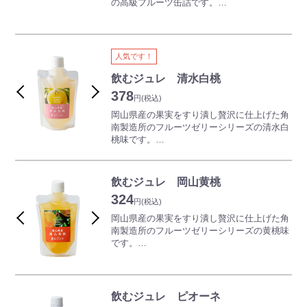
の高級フルーツ缶詰です。
でギフト包装をご希望の場合でも簡易的では
の果実を使用しており、真似のできない素材
ギフトに、お土産に、幅広い場面でご利用い
ございますがラッピング包装をいたしており
と製法のこだわりの逸品です。
ただいている、晴れの国おかやま館でもトッ
ます。どうぞお申しつけください。
プクラスの人気を誇ります♪
※ギフト箱のサイズの関係でお詰めする数に
※ギフト包装ご希望の方は、コメント欄に
清水白桃は岡山一宮清水で発見された品種
よってはご相談をさせていただく場合がござ
人気です！
「ギフト包装希望」とご入力ください。
で、その果肉は柔らかく、香りも高く、糖度
います。
※2缶以下の場合はギフト箱にお入れするこ
は桃の中でも最高級。まさに「桃の王様」に
飲むジュレ 清水白桃
とができませんが、ラッピング包装は可能で
ふさわしい最高に美味な桃として知られてい
378
すのでお申し付けください。
円
(税込)
ます。
※ギフト箱のサイズの関係でお詰めする数に
産地で完熟させた果物を手作業で皮をむき、
岡山県産の果実をすり潰し贅沢に仕上げた角
よってはご相談をさせていただく場合がござ
シロップに入れ馴染ませました。
南製造所のフルーツゼリーシリーズの清水白
います。
全て岡山産の果実を使用しており、真似ので
桃味です。
きない素材と製法のこだわりの逸品です。
清水白桃はさわやかな甘みが特徴の品種で
す。
【詰合せ内容】
口当たりがよく手軽にお召し上がりいただけ
飲むジュレ 岡山黄桃
フルーツ缶詰（清水白桃） 3缶
る個性豊かな飲むジュレに仕上がりました。
324
おやつやスポーツのあとにも適しています。
円
(税込)
※ギフト包装を希望される方は自由記入欄に
普通のゼリーよりも柔らかく、ストローで飲
岡山県産の果実をすり潰し贅沢に仕上げた角
「ギフト包装希望」とご入力ください。
めるほどの口どけを追求して完成した飲むジ
南製造所のフルーツゼリーシリーズの黄桃味
ュレをお楽しみください。
です。
岡山黄桃は、南国を感じさせられるかのよう
な味わいが特徴です。
口当たりがよく手軽にお召し上がりいただけ
る個性豊かな飲むジュレに仕上がりました。
飲むジュレ ピオーネ
おやつやスポーツのあとにも適しています。