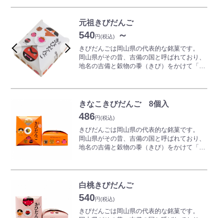
います。
全国菓子大博覧会連続受賞の山方永寿堂のこ
だわりきびだんごは柔らかくてもちもち食
元祖きびだんご
感。
540
～
「開けて楽しい、食べておいしい」をキャッ
円
(税込)
チフレーズに開発した商品です。
きびだんごは岡山県の代表的な銘菓です。
きびだんごは1個ずつかわいい包装紙で包ま
岡山県がその昔、吉備の国と呼ばれており、
れ、ご近所の方にも配りやすいコンパクトサ
地名の吉備と穀物の黍（きび）をかけて「き
イズです。桃のパッケージを開けるとかわい
びだんご」という呼び名が付いたと言われて
い桃太郎が飛び出します。
います。
きびだんごといえば、の老舗菓子店が販売す
る廣榮堂の「廣榮堂元祖きびだんご」は、
きなこきびだんご 8個入
国産のもち米に砂糖と水飴、きびを加えた一
486
品で、素材の旨味が生きた素朴な味です。
円
(税込)
様々な味が揃うきびだんごのなかでも、まさ
きびだんごは岡山県の代表的な銘菓です。
に原点の「元祖きびだんご」
岡山県がその昔、吉備の国と呼ばれており、
安政三年の創業以来から続く、ほんのりと甘
地名の吉備と穀物の黍（きび）をかけて「き
く、やさしく、懐かしい岡山の味わいをお楽
びだんご」という呼び名が付いたと言われて
しみください。
います。
世界的絵本作家五味太郎氏による、見た目も
大地の恵みをたっぷり詰め込んだきなこきび
かわいいオリジナルパッケージにも注目。
だんごで、香ばしいきなこの味が口の中で広
白桃きびだんご
がります。
540
きびだんごは1個ずつかわいい包装紙で包ま
円
(税込)
※10個入は個包装、15個入はトレーへの一括
れています。
きびだんごは岡山県の代表的な銘菓です。
包装となります
世界的絵本作家五味太郎氏による、オリジナ