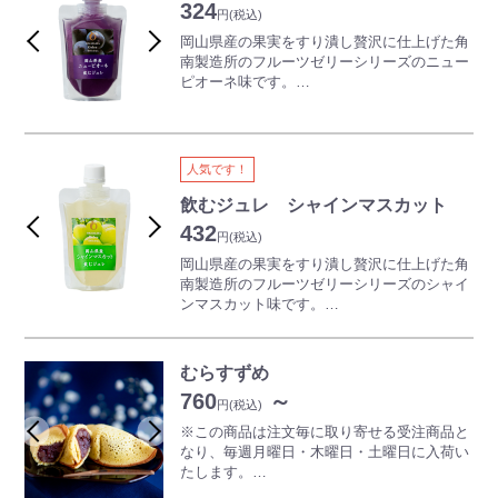
324
普通のゼリーよりも柔らかく、ストローで飲
円
(税込)
めるほどの口どけを追求して完成した飲むジ
岡山県産の果実をすり潰し贅沢に仕上げた角
ュレをお楽しみください。
南製造所のフルーツゼリーシリーズのニュー
ピオーネ味です。
口当たりがよく手軽にお召し上がりいただけ
る個性豊かな飲むジュレに仕上がりました。
おやつやスポーツのあとにも適しています。
普通のゼリーよりも柔らかく、ストローで飲
人気です！
めるほどの口どけを追求して完成した飲むジ
ュレをお楽しみください。
飲むジュレ シャインマスカット
岡山県産のピオーネを使用し、甘いながらも
432
円
(税込)
濃厚な味わいが特徴です。
岡山県産の果実をすり潰し贅沢に仕上げた角
南製造所のフルーツゼリーシリーズのシャイ
ンマスカット味です。
口当たりがよく手軽にお召し上がりいただけ
る個性豊かな飲むジュレに仕上がりました。
おやつやスポーツのあとにも適しています。
むらすずめ
普通のゼリーよりも柔らかく、ストローで飲
760
～
めるほどの口どけを追求して完成した飲むジ
円
(税込)
ュレをお楽しみください。
※この商品は注文毎に取り寄せる受注商品と
なり、毎週月曜日・木曜日・土曜日に入荷い
たします。