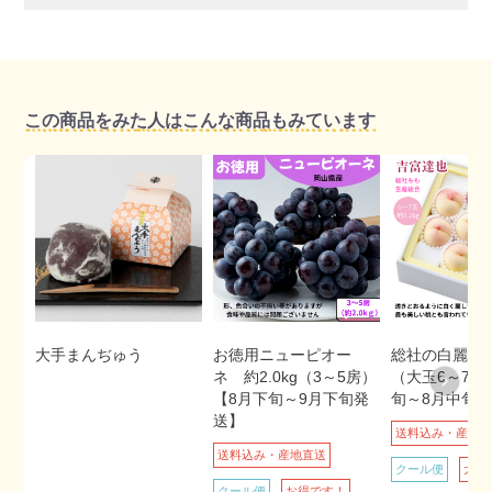
この商品をみた人はこんな商品もみています
大手まんぢゅう
お徳用ニューピオー
総社の白麗 約
ネ 約2.0kg（3～5房）
（大玉6～7玉
【8月下旬～9月下旬発
旬～8月中旬
送】
送料込み・産地
送料込み・産地直送
クール便
大玉
クール便
お得です！