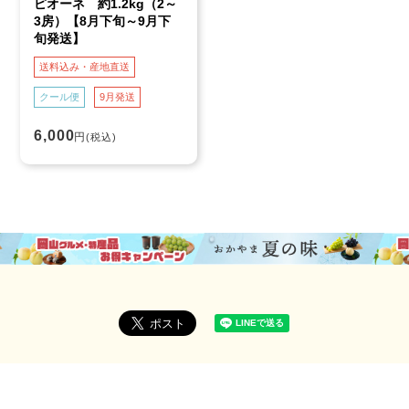
ピオーネ 約1.2kg（2～
3房）【8月下旬～9月下
旬発送】
送料込み・産地直送
クール便
9月発送
6,000
円
(税込)