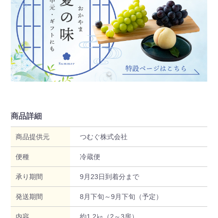
商品詳細
商品提供元
つむぐ株式会社
便種
冷蔵便
承り期間
9月23日到着分まで
発送期間
8月下旬～9月下旬（予定）
内容
約1.2㎏（2～3房）