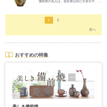
備前焼の花入は、器自身は自己主張せず、花
＜次の量を目安に入れてお使いください＞
の魅力をぐっと引き立ててくれます。
◆お米を炊く時・・・米２合に対して１個
天下一の茶人として知られる千利休は、備前
◆電気ポット・・・水１Ｌに対して２～３個
焼の花入や壺をよく用いたようです。
◆花瓶・・・２～３個
また、花を生けずに床の間などに飾っても、
1
2
お部屋を、より素敵なものにしてくれます。
※焼物の性質上、形状や色味がすべて異なり
次へ
ます。予めご了承ください。
おすすめの特集
美しき備前焼