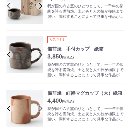
※商品は一つひとつ手作りのため、色合いや
とが出来ると言われています。
我が国の六古窯のひとつとして、一千年の伝
形が写真と異なります。詳しくはお問い合わ
ご使用前に冷蔵庫で冷やしてお使いになると
統を誇る備前焼。土と炎と人の技が極限まで
せください。
さらにおいしくいただけます。
競い、調和することによって見事な作品が生
どうぞ備前焼のビールコップで、楽しい、ス
み出されていきます。一切釉薬（うわぐす
テキなひとときをお過ごしください。
り）を用いず表現される、素朴でありながら
奥深い世界は備前焼ならではの魅力となって
※商品は一つひとつ手作りのため、色合いや
います。
人気です！
形が写真と異なります。詳しくはお問い合わ
備前焼の器は、日本酒、焼酎などの味をまろ
せください。
やかにすると言われています。
備前焼 手付カップ 紙箱
また、ぐい呑や徳利等の酒器はコレクション
3,850
円
(税込)
のアイテムとしても大変人気があります。個
性豊かなぐい呑を集めて眺めるのも一興で
我が国の六古窯のひとつとして、一千年の伝
す。
統を誇る備前焼。土と炎と人の技が極限まで
競い、調和することによって見事な作品が生
※商品は一つひとつ手作りのため、色合いや
み出されていきます。
形が写真と異なります。詳しくはお問い合わ
釉薬（うわぐすり）を一切用いず表現され
せください。
る、素朴でありながら奥深い世界は備前焼な
備前焼 緋襷マグカップ（大）紙箱
らではの魅力となっています。
4,400
備前焼の器は温度が下がりにくい効果がある
円
(税込)
といわれています。
我が国の六古窯のひとつとして、一千年の伝
温かいコーヒーの温度が下がりにくくなるだ
統を誇る備前焼。土と炎と人の技が極限まで
けではなく、夏場に冷たいアイスコーヒーを
競い、調和することによって見事な作品が生
入れた場合にはぬるくなりにくいので、季節
み出されていきます。一切釉薬（うわぐす
を問わずおいしいコーヒーの味を維持できま
り）を用いず表現される、素朴でありながら