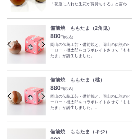
「花瓶に入れた生花が長持ちする」と言われ
てきました。
備前玉はその効果を手軽に楽しめます。
＜使い方いろいろ！＞
備前焼 ももたま（2角鬼）
●一晩汲み置きした水・焼酎がまろやかに（1
880
リットルに2～3個）
円
(税込)
●ご飯がふっくらと美味しく炊ける（米3合に
岡山の伝統工芸・備前焼と、岡山の伝説のヒ
2個）
ーロー・桃太郎をコラボレイトさせて「もも
●花瓶の水が長持ちし、花持ちが良くなる（2
たま」が誕生しました。
～3個）
物語に登場する桃太郎や、動物、鬼をイメー
●置物として玄関や棚などに飾ったりしても
ジした作品は、玄関やリビングのオブジェに
よし
ぴったり。
愛らしい表情や、温かみのある風合いに誰も
備前焼 ももたま（桃）
※焼物の性質上、形状や色味がすべて異なり
が癒されます。
880
ます。予めご了承ください。
観賞用としてだけでなく、水やお酒、ご飯を
円
(税込)
美味しくする「美味玉」としても使っていた
岡山の伝統工芸・備前焼と、岡山の伝説のヒ
だけます。
ーロー・桃太郎をコラボレイトさせて「もも
たま」が誕生しました。
※写真は一例です。焼物の性質上、形状や色
物語に登場する桃太郎や、動物、鬼をイメー
味がすべて異なりますので予めご了承くださ
ジした作品は、玄関やリビングのオブジェに
い。
ぴったり。
愛らしい表情や、温かみのある風合いに誰も
備前焼 ももたま（キジ）
が癒されます。