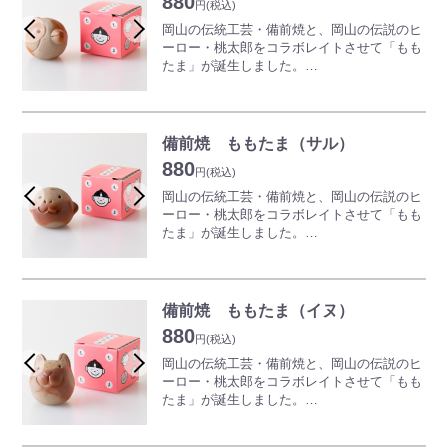
880
円
(税込)
また、水やお酒、ご飯を美味しくする「美味
岡山の伝統工芸・備前焼と、岡山の伝説のヒ
玉」としても使っていただけます。
ーロー・桃太郎をコラボレイトさせて「もも
たま」が誕生しました。
※焼物の性質上、形状や色味がすべて異なり
物語に登場する桃太郎や、動物、鬼をイメー
ます。予めご了承ください。
ジした作品は、玄関やリビングのオブジェに
ぴったり。
愛らしい表情や、温かみのある風合いに誰も
備前焼 ももたま（サル）
が癒されます。
880
円
(税込)
また、水やお酒、ご飯を美味しくする「美味
岡山の伝統工芸・備前焼と、岡山の伝説のヒ
玉」としても使っていただけます。
ーロー・桃太郎をコラボレイトさせて「もも
たま」が誕生しました。
※焼物の性質上、形状や色味がすべて異なり
物語に登場する桃太郎や、動物、鬼をイメー
ます。予めご了承ください。
ジした作品は、玄関やリビングのオブジェに
ぴったり。
愛らしい表情や、温かみのある風合いに誰も
備前焼 ももたま（イヌ）
が癒されます。
880
円
(税込)
また、水やお酒、ご飯を美味しくする「美味
岡山の伝統工芸・備前焼と、岡山の伝説のヒ
玉」としても使っていただけます。
ーロー・桃太郎をコラボレイトさせて「もも
たま」が誕生しました。
※焼物の性質上、形状や色味がすべて異なり
物語に登場する桃太郎や、動物、鬼をイメー
ます。予めご了承ください。
ジした作品は、玄関やリビングのオブジェに