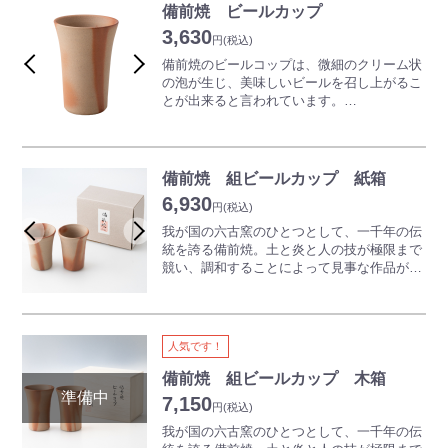
テキなひとときをお過ごしください。
備前焼 ビールカップ
3,630
※焼物の性質上、形状や色味がすべて異なり
円
(税込)
ます。予めご了承ください。
備前焼のビールコップは、微細のクリーム状
※長期にわたり入荷できない場合には別途ご
の泡が生じ、美味しいビールを召し上がるこ
連絡させていただきます。
とが出来ると言われています。
ご使用前に冷蔵庫で冷やしてお使いになると
さらにおいしくいただけます。
冷えたビールと冷えたグラスで頂く時間は至
高のもの。
備前焼 組ビールカップ 紙箱
どうぞ備前焼のビールコップで、楽しい、ス
6,930
テキなひとときをお過ごしください。
円
(税込)
我が国の六古窯のひとつとして、一千年の伝
※写真は一例であり、焼物の性質上、形状や
統を誇る備前焼。土と炎と人の技が極限まで
色味がすべて異なります。予めご了承くださ
競い、調和することによって見事な作品が生
い。
み出されていきます。一切釉薬（うわぐす
り）を用いず表現される、素朴でありながら
奥深い世界は備前焼ならではの魅力となって
います。
人気です！
備前焼のビールコップは、微細のクリーム状
の泡が生じ、美味しいビールを召し上がるこ
備前焼 組ビールカップ 木箱
とが出来ると言われています。
7,150
円
(税込)
ご使用前に冷蔵庫で冷やしてお使いになると
さらにおいしくいただけます。
我が国の六古窯のひとつとして、一千年の伝
どうぞ備前焼のビールコップで、楽しい、ス