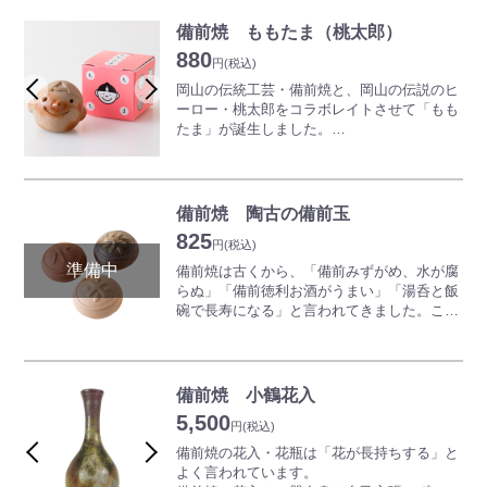
ぴったり。
愛らしい表情や、温かみのある風合いに誰も
備前焼 ももたま（桃太郎）
が癒されます。
880
円
(税込)
また、水やお酒、ご飯を美味しくする「美味
岡山の伝統工芸・備前焼と、岡山の伝説のヒ
玉」としても使っていただけます。
ーロー・桃太郎をコラボレイトさせて「もも
たま」が誕生しました。
※焼物の性質上、形状や色味がすべて異なり
物語に登場する桃太郎や、動物、鬼をイメー
ます。予めご了承ください。
ジした作品は、玄関やリビングのオブジェに
ぴったり。
愛らしい表情や、温かみのある風合いに誰も
備前焼 陶古の備前玉
が癒されます。
825
円
(税込)
また、水やお酒、ご飯を美味しくする「美味
備前焼は古くから、「備前みずがめ、水が腐
玉」としても使っていただけます。
らぬ」「備前徳利お酒がうまい」「湯呑と飯
碗で長寿になる」と言われてきました。この
※焼物の性質上、形状や色味がすべて異なり
備前玉はそんな効果を手軽に楽しめる魔法の
ます。予めご了承ください。
玉！
鉄分を多く含むこの土は遠赤外線効果が期待
備前焼 小鶴花入
でき、ご飯はふっくらと美味しくたけます。
5,500
花瓶に入れれば花は長持ちし、また一晩汲み
円
(税込)
置きした水やお酒は角がとれてまろやかに！
備前焼の花入・花瓶は「花が長持ちする」と
ぜひお試しを・・・
よく言われています。