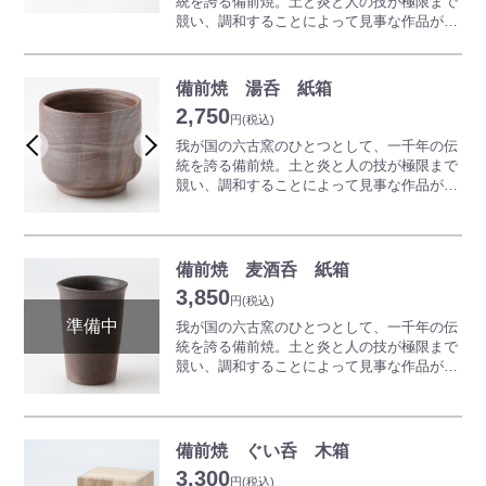
統を誇る備前焼。土と炎と人の技が極限まで
テキなひとときをお過ごしください。
競い、調和することによって見事な作品が生
み出されていきます。一切釉薬（うわぐす
※商品は一つひとつ手作りのため、色合いや
り）を用いず表現される、素朴でありながら
形が写真と異なります。詳しくはお問い合わ
奥深い世界は備前焼ならではの魅力となって
備前焼 湯呑 紙箱
せください。
います。
2,750
備前焼のビールコップは、微細のクリーム状
円
(税込)
の泡が生じ、美味しいビールを召し上がるこ
我が国の六古窯のひとつとして、一千年の伝
とが出来ると言われています。
統を誇る備前焼。土と炎と人の技が極限まで
ご使用前に冷蔵庫で冷やしてお使いになると
競い、調和することによって見事な作品が生
さらにおいしくいただけます。
み出されていきます。一切釉薬（うわぐす
どうぞ備前焼のビールコップで、楽しい、ス
り）を用いず表現される、素朴でありながら
テキなひとときをお過ごしください。
奥深い世界は備前焼ならではの魅力となって
います。
備前焼 麦酒呑 紙箱
※商品は一つひとつ手作りのため、色合いや
湯呑やコーヒーカップは一般にセットで揃え
3,850
形が写真と異なります。詳しくはお問い合わ
るイメージがありますが、備前焼ならお揃い
円
(税込)
せください。
だけでなく、
我が国の六古窯のひとつとして、一千年の伝
一客ずつ違うデザインや雰囲気のものを並べ
統を誇る備前焼。土と炎と人の技が極限まで
るのも楽しみ方のひとつです。
競い、調和することによって見事な作品が生
備前焼の場合は焼き色や形の異なる作品を並
み出されていきます。一切釉薬（うわぐす
べても、とても調和した美しさがあります。
り）を用いず表現される、素朴でありながら
揃えても、自身の感覚でピンときた作品を一
奥深い世界は備前焼ならではの魅力となって
つずつ自由に買い足していくのも備前焼なら
います。
備前焼 ぐい呑 木箱
では楽しみ方です。
備前焼のビールコップは、微細のクリーム状
3,300
の泡が生じ、美味しいビールを召し上がるこ
円
(税込)