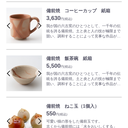
す。
奥深い世界は備前焼ならではの魅力となって
コーヒーだけでなく普段使いのマグカップと
います。
備前焼 コーヒーカップ 紙箱
してもおススメです。
備前焼の器は温度が下がりにくい効果がある
3,630
といわれています。温かいコーヒーの温度が
円
(税込)
※商品は一つひとつ手作りのため、色合いや
下がりにくくなるだけではなく、夏場に冷た
我が国の六古窯のひとつとして、一千年の伝
形が写真と異なります。
いアイスコーヒーを入れた場合にはぬるくな
統を誇る備前焼。土と炎と人の技が極限まで
りにくいので、季節を問わずおいしいコーヒ
競い、調和することによって見事な作品が生
ーの味を維持できます。
み出されていきます。一切釉薬（うわぐす
コーヒーだけでなく普段使いのマグカップと
り）を用いず表現される、素朴でありながら
してもおススメです。
奥深い世界は備前焼ならではの魅力となって
います。
備前焼 飯茶碗 紙箱
※商品は一つひとつ手作りのため、色合いや
備前焼にコーヒーを入れると苦味がなくなり
5,500
形が写真と異なります。詳しくはお問い合わ
甘みが増すといわれており、味がまろやかに
円
(税込)
せください。
感じられます。
我が国の六古窯のひとつとして、一千年の伝
また保湿効果も高くなり温度が下がりにくい
統を誇る備前焼。土と炎と人の技が極限まで
のも特徴です。
競い、調和することによって見事な作品が生
またコーヒーだけでなく普段使いのマグカッ
み出されていきます。一切釉薬（うわぐす
プとしてもご利用いただけます。
り）を用いず表現される、素朴でありながら
奥深い世界は備前焼ならではの魅力となって
※商品は一つひとつ手作りのため、色合いや
います。
備前焼 ねこ玉（1個入）
形が写真と異なります。詳しくはお問い合わ
550
せください。
※商品は一つひとつ手作りのため、色合いや
円
(税込)
形が写真と異なります。詳しくはお問い合わ
可愛い猫の形をした備前玉です。
せください。
古くから備前焼には「水をおいしくする」