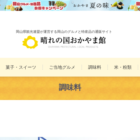
岡山県観光連盟が運営する岡山のグルメと特産品の通販サイト
菓子・スイーツ
ご当地グルメ
調味料
米・粉類
備前焼
雑貨
民工芸品
調味料
まとめ買いセット
詰