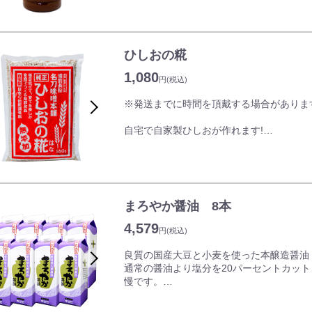
として食されていました。
ざまな材料や調味料を合わせた独自の味噌
日常的に新鮮なホルモンが手に入る、そん
れて提供しはじめた焼そばが評判になり、
は、
ました。
50軒以上のお店で提供されています。
今もなお蒜山の味として地元で愛され続け
ひしおの糀
甘辛いタレは焼肉のタレにもご利用頂いて
1,080
円
(税込)
モチモチのうどんに染み込んだタレとホル
そんな津山ホルモンうどんがお手軽に自宅
※発送までに時間を頂戴する場合がありま
ホルモンうどんの他、ホルモン焼き、野菜
自宅で自家製ひしおが作れます!
てもご使用ください。
毎日混ぜて、育てる楽しみ。家庭で作る発
ひしお(醤)とは…
万葉集にも詠み込まれている「なめ味噌」
れている日本の伝統調味料のひとつです。
まろやか醤油 8本
名刀味噌本舗の「ひしおの糀」は完全無添
4,579
円
(税込)
丁寧に仕込んだこうじを独自の製法で乾燥
進むにつれて、味や色、香りが増していく
良質の国産大豆と小麦を使った本醸造醤油
いつでも気軽にひしお(もろみ味噌)作りが
通常の醤油より塩分を20パーセントカッ
慢です。
毎日の料理に欠かせない醤油をたっぷり8