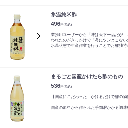
ご家庭のお好み焼きをはじめ、魚介類のフ
カキオコソースで漁師町・日生の味をお楽
氷温純米酢
496
円
(税込)
業務用ユーザーから「味は天下一品だが、
われたのがきっかけで「鼻にツンとこない
氷温状態で生産作業を行うことでお酢独特
の末に完成した逸品です。
まるごと国産かけたら酢のもの
536
円
(税込)
【国産にこだわった、かけるだけで酢の物
国産の原料から作られた手間暇かかる調味
ュー糖の甘さに、しっかりと昆布やホタテ
氷温熟成という、液体が凍る直前の温度で
が引き立ちます。