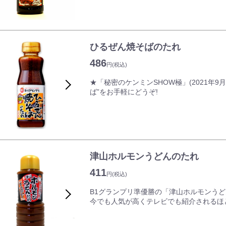
きる岡山名物『えびめし』。
2021年に某大食い系YouTuberの方
たという経緯が。好みの量の調節ができる
見た目は真っ黒なチャーハンですが、コク
ぜひ一度ご賞味ください。
ひるぜん焼そばのたれ
※えびめしを作るには本製品の他に、ご飯
486
円
(税込)
★「秘密のケンミンSHOW極」(2021年9
ば”をお手軽にどうぞ!
【お手軽にひるぜん焼そばの味に!】
まちおこしイベント「B1グランプリ」第
ば好い会」と共同開発。濃厚な味噌ベース
単にご家庭でお楽しみいただけます。
津山ホルモンうどんのたれ
※ひるぜん焼そばを作るには、この商品の
411
円
(税込)
いますので、ご注意ください。
B1グランプリ準優勝の「津山ホルモンう
【秘伝の味噌だれで焼き上げる『ひるぜん
今でも人気が高くテレビでも紹介されるほ
岡山県北部の蒜山(ひるぜん)地域では、昭
作られていた味噌を使った焼きそばやジン
岡山県北部では古くから畜産業が盛んで、
その中で、蒜山にあった食堂が、味噌をベ