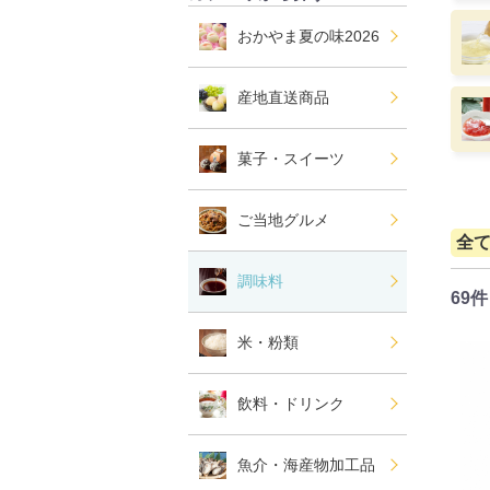
おかやま夏の味2026
産地直送商品
菓子・スイーツ
ご当地グルメ
全
調味料
69件
米・粉類
飲料・ドリンク
魚介・海産物加工品