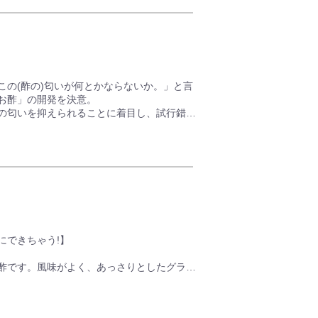
ライにもぴったり。
しみください。
この(酢の)匂いが何とかならないか。」と言
お酢」の開発を決意。
の匂いを抑えられることに着目し、試行錯誤
にできちゃう!】
酢です。風味がよく、あっさりとしたグラニ
のだしが活きています。
貯蔵し熟成する方法でつくられ、お米の香り