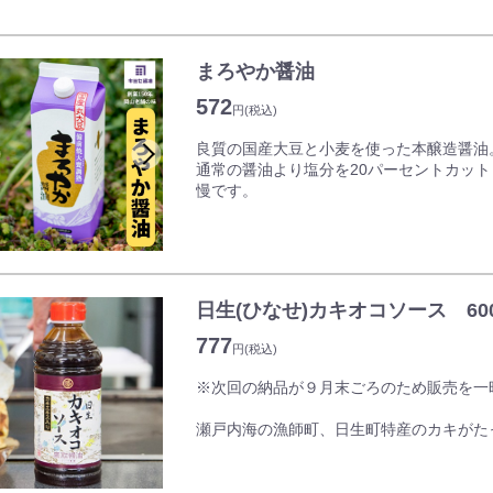
まろやか醤油
572
円
(税込)
良質の国産大豆と小麦を使った本醸造醤油
通常の醤油より塩分を20パーセントカッ
慢です。
日生(ひなせ)カキオコソース 60
777
円
(税込)
※次回の納品が９月末ごろのため販売を一
瀬戸内海の漁師町、日生町特産のカキがた
った昭和四十年代からあるご当地グルメ。
山盛りのキャベツと柔らかめの生地を混ぜ
上げれば、口の中いっぱいに濃厚なカキの