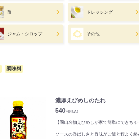
酢
ドレッシング
ジャム・シロップ
その他
て
調味料
濃厚えびめしのたれ
540
円
(税込)
【岡山名物えびめしが家で簡単にできちゃ
ソースの香ばしさと旨味がご飯と程よく絡