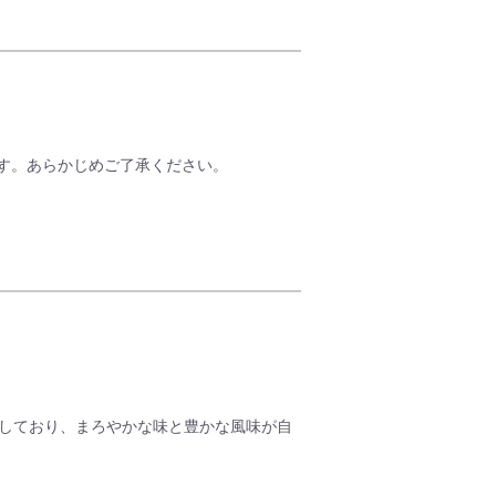
だれを使い、親鶏(かしわ肉)とキャベツを入
な文化の中から生まれた津山ホルモンうどん
ひるぜんの焼そばとして知られるようになり
ています。
いる定番タレです。
モンの甘み、野菜の甘みの相性が抜群です。
でお召し上がりになれる商品です。
す。あらかじめご了承ください。
炒め、チャーハンの味付け、焼肉のたれとし
酵食品です。
の一種で、現在の醤油や味噌の原点ともいわ
加。
させているため、強い酵素力をもち、熟成が
のが特徴です。
楽しめます。
トしており、まろやかな味と豊かな風味が自
本セットでお届けいたします。