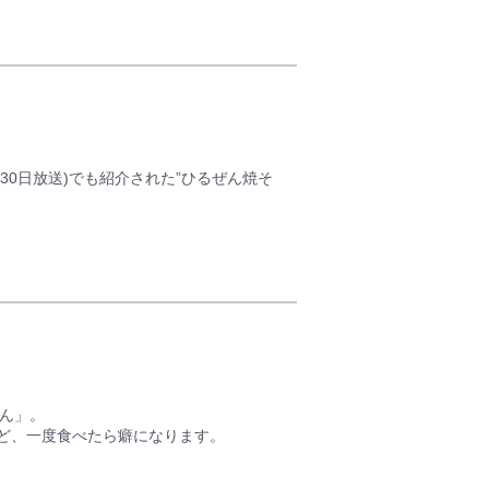
が紹介したことで、一気にネット界隈で話題になっ
ボトルタイプが使いやすいと人気です。
があり食べたらクセになるほど！
や野菜など用意する必要があります
月30日放送)でも紹介された”ひるぜん焼そ
6回大会で優勝した岡山真庭市「ひるぜん焼そ
の甘だれに鶏肉、キャベツを加えるだけで簡
他に、麺、肉、野菜をご用意する必要がござ
どん」。
焼そば』とは?】
ど、一度食べたら癖になります。
和30年代頃から、冬の保存食として各家庭で
ギスカンが食べられていました。
肉食が禁止されていた時代にも「養生喰い」
ースにニンニク、玉ねぎ、リンゴなど、さま