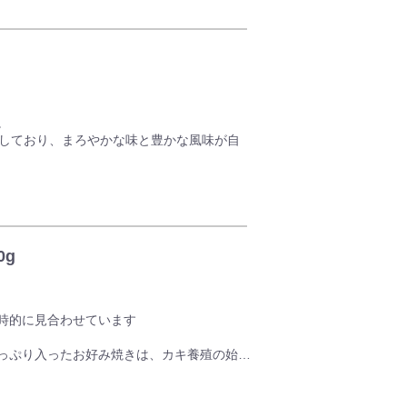
。
トしており、まろやかな味と豊かな風味が自
0g
時的に見合わせています
っぷり入ったお好み焼きは、カキ養殖の始ま
てから、外はふわふわ、中はトロトロに焼き
美味しさがひろがります。