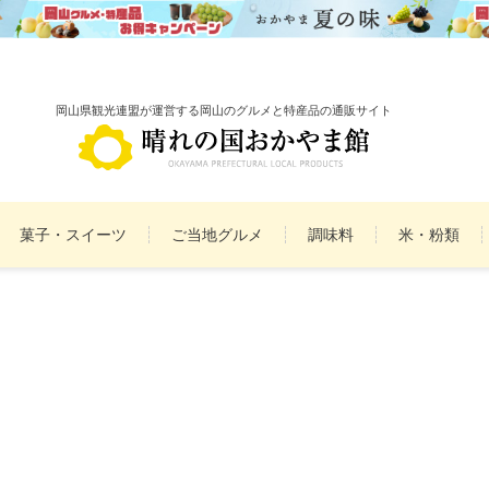
岡山県観光連盟が運営する岡山のグルメと特産品の通販サイト
菓子・スイーツ
ご当地グルメ
調味料
米・粉類
備前焼
雑貨
民工芸品
まとめ買いセット
詰